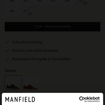
40
41
42
43
44
45
46
47
IM WARENKORB
Schnelle Lieferung
Einfach und sicher bezahlen
Kostenlose Rückgabe in Geschäften
Farben