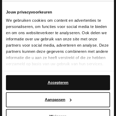
Jouw privacyvoorkeuren
Produktbeschreibung
We gebruiken cookies om content en advertenties te
personaliseren, om functies voor social media te bieden
×
en om ons websiteverkeer te analyseren. Ook delen we
View this website in English?
Braune Nubuk-Sneaker mit 4 cm dicker
informatie over uw gebruik van onze site met onze
partners voor social media, adverteren en analyse. Deze
weißer Sohle der Marke Manfield. Als
It looks like your language isn't Dutch. Would
partners kunnen deze gegevens combineren met andere
you like to switch to English?
Lederpflege empfehlen wir das
informatie die u aan ze heeft verstrekt of die ze hebben
verzameld op basis van uw gebruik van hun services.
transparente Veloursleder-/Nubuk-Spray.
Yes, switch to
No, stay in Dutch
English
Accepteren
Produktdetails
Aanpassen
Lieferung & Rücksendung