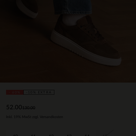
- 60%
-10% EXTRA
52.00
130.00
Inkl. 19% MwSt zzgl. Versandkosten