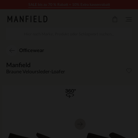
Zum Inhalt springen
SALE bis zu 70 % Rabatt + 10% Extra kassenrabatt
Officewear
Manfield
Braune Veloursleder-Loafer