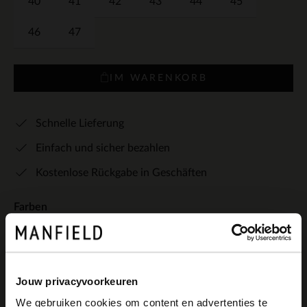
40
41
42
43
44
45
46
47
IM WARENKORB
Schnelle Lieferung
Einfach und sicher bezahlen
Kostenlose Rückgabe in Geschäften
Farben
+4
Jouw privacyvoorkeuren
We gebruiken cookies om content en advertenties te