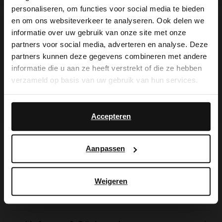
personaliseren, om functies voor social media te bieden
×
en om ons websiteverkeer te analyseren. Ook delen we
View this website in English?
Produktbeschreibung
informatie over uw gebruik van onze site met onze
partners voor social media, adverteren en analyse. Deze
It looks like your language isn't Dutch. Would
partners kunnen deze gegevens combineren met andere
you like to switch to English?
informatie die u aan ze heeft verstrekt of die ze hebben
Braune Veloursleder-Loafer mit weißer
verzameld op basis van uw gebruik van hun services.
Sohle der Marke Manfield. Die Sohle ist 2
Yes, switch to
No, stay in Dutch
English
cm dick. Als Lederpflege empfehlen wir
Accepteren
das transparente Veloursleder-/Nubuk-
Spray.
Aanpassen
Weigeren
Produktdetails