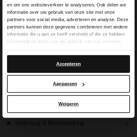
×
en om ons websiteverkeer te analyseren. Ook delen we
View this website in English?
informatie over uw gebruik van onze site met onze
Produktbeschreibung
partners voor social media, adverteren en analyse. Deze
It looks like your language isn't Dutch. Would
partners kunnen deze gegevens combineren met andere
you like to switch to English?
informatie die u aan ze heeft verstrekt of die ze hebben
Schwarze Veloursleder-Loafer mit
verzameld op basis van uw gebruik van hun services.
Yes, switch to
schwarzer 2 cm dicker Sohle der Marke
No, stay in Dutch
English
Manfield. Als Lederpflege empfehlen wir
Accepteren
das schwarze Veloursleder-/Nubuk-Spray.
Aanpassen
Weigeren
Produktdetails
Lieferung & Rücksendung