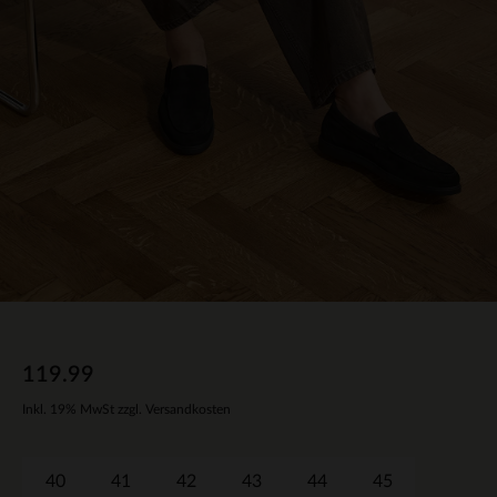
119.99
Inkl. 19% MwSt zzgl. Versandkosten
40
41
42
43
44
45