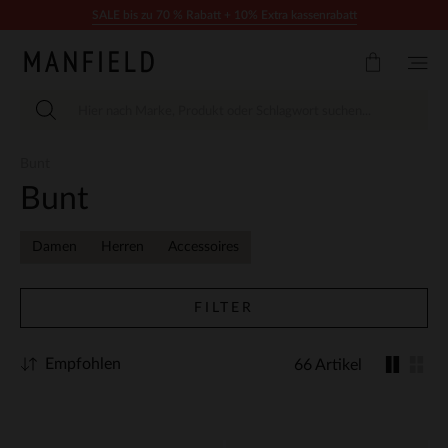
Zum Inhalt springen
SALE bis zu 70 % Rabatt + 10% Extra kassenrabatt
Bunt
Bunt
Damen
Herren
Accessoires
FILTER
Empfohlen
66 Artikel