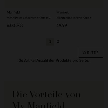
Manfield
Manfield
Mehrfarbige geflochtene Kette mit Fisch
Mehrfarbige karierte Kappe
6.00
19.99
19.99
1
2
Aktuelle Seite
Zurück
WEITER
Anzahl der Produkte pro Seite:
Die Vorteile von
My Manfield