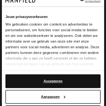
Collonil
Jouw privacyvoorkeuren
Clean & Care Schaum 200ml (69,95 € / 1L)
We gebruiken cookies om content en advertenties te
13.99
personaliseren, om functies voor social media te bieden
×
Manfield
en om ons websiteverkeer te analyseren. Ook delen we
View this website in English?
Veloursleder-/Nubukleder-Bürste
informatie over uw gebruik van onze site met onze
partners voor social media, adverteren en analyse. Deze
4.99
It looks like your language isn't Dutch. Would
partners kunnen deze gegevens combineren met andere
you like to switch to English?
informatie die u aan ze heeft verstrekt of die ze hebben
verzameld op basis van uw gebruik van hun services.
Yes, switch to
No, stay in Dutch
English
Accepteren
Aanpassen