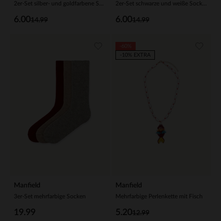
2er-Set silber- und goldfarbene Socken
2er-Set schwarze und weiße Socken
6.00
6.00
14.99
14.99
-60%
-10% EXTRA
Manfield
Manfield
3er-Set mehrfarbige Socken
Mehrfarbige Perlenkette mit Fisch
19.99
5.20
12.99