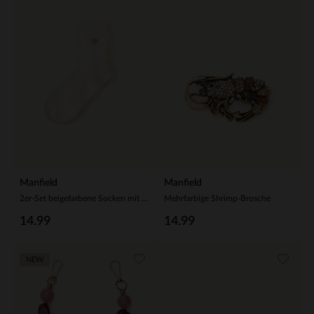
Manfield
Manfield
2er-Set beigefarbene Socken mit Herz
Mehrfarbige Shrimp-Brosche
14.99
14.99
NEW