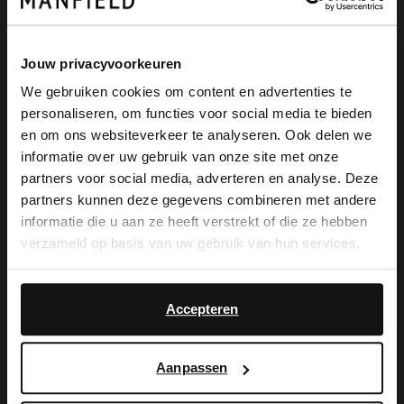
Jouw privacyvoorkeuren
We gebruiken cookies om content en advertenties te
personaliseren, om functies voor social media te bieden
×
en om ons websiteverkeer te analyseren. Ook delen we
Manfield
Manfield
View this website in English?
informatie over uw gebruik van onze site met onze
Mehrfarbige Statement-Ohrringe
Goldfarbene Ohrringe mit Perlen
partners voor social media, adverteren en analyse. Deze
It looks like your language isn't Dutch. Would
14.99
9.99
partners kunnen deze gegevens combineren met andere
you like to switch to English?
informatie die u aan ze heeft verstrekt of die ze hebben
verzameld op basis van uw gebruik van hun services.
Yes, switch to
No, stay in Dutch
English
Accepteren
Die Vorteile von
Aanpassen
My Manfield