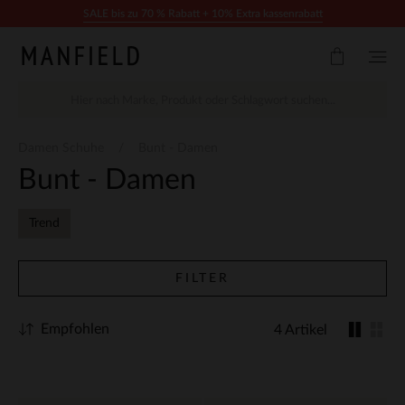
Zum Inhalt springen
SALE bis zu 70 % Rabatt + 10% Extra kassenrabatt
Damen Schuhe
Bunt - Damen
Bunt - Damen
Trend
FILTER
Empfohlen
4 Artikel