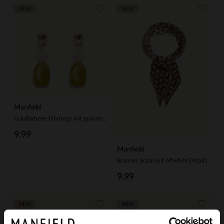
NEW
NEW
Manfield
Goldfarbene Ohrringe mit grünen Steinchen
9.99
Manfield
Brauner Schal mit offwhite Details
9.99
NEW
NEW