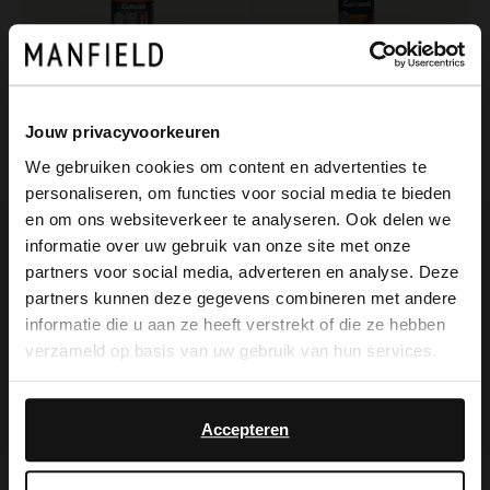
Jouw privacyvoorkeuren
Collonil
Collonil
Collonil Carbon Pure 100ml
Nubuk-/Textil-Spray schwarz 100 ml
We gebruiken cookies om content en advertenties te
personaliseren, om functies voor social media te bieden
12.99
8.99
×
en om ons websiteverkeer te analyseren. Ook delen we
View this website in English?
informatie over uw gebruik van onze site met onze
partners voor social media, adverteren en analyse. Deze
It looks like your language isn't Dutch. Would
partners kunnen deze gegevens combineren met andere
you like to switch to English?
informatie die u aan ze heeft verstrekt of die ze hebben
verzameld op basis van uw gebruik van hun services.
Yes, switch to
No, stay in Dutch
English
Accepteren
Collonil
Collonil