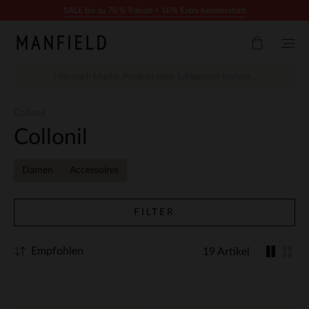
Zum Inhalt springen
SALE bis zu 70 % Rabatt + 10% Extra kassenrabatt
Collonil
Collonil
Damen
Accessoires
FILTER
Empfohlen
19 Artikel