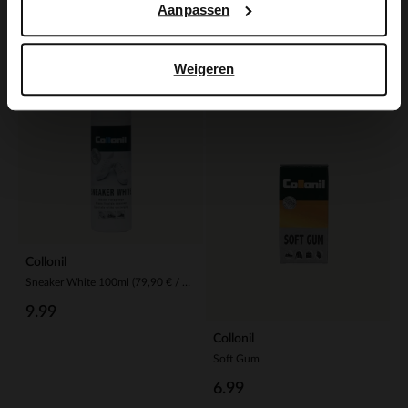
Lack Mousse 200ml (49,95 € / 1L)
Collonil Wax 300 ml (49,96 € / 1L)
Aanpassen
11.99
15.99
Weigeren
Collonil
Sneaker White 100ml (79,90 € / 1L)
9.99
Collonil
Soft Gum
6.99