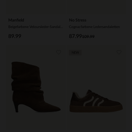
Manfield
No Stress
Beigefarbene Veloursleder-Sandalen mit Fransen
Cognacfarbene Ledersandaletten
89.99
87.99
109.99
NEW