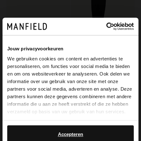
Jouw privacyvoorkeuren
We gebruiken cookies om content en advertenties te
personaliseren, om functies voor social media te bieden
×
Manfield
Manfield
en om ons websiteverkeer te analyseren. Ook delen we
View this website in English?
Schwarze Leder-Loafer
Schwarze Stretch-Stiefel mit Absatz
informatie over uw gebruik van onze site met onze
partners voor social media, adverteren en analyse. Deze
139.99
139.99
It looks like your language isn't Dutch. Would
partners kunnen deze gegevens combineren met andere
you like to switch to English?
informatie die u aan ze heeft verstrekt of die ze hebben
NEW
verzameld op basis van uw gebruik van hun services.
Yes, switch to
No, stay in Dutch
English
Accepteren