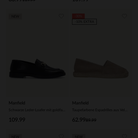
-30%
NEW
-10% EXTRA
Manfield
Manfield
Schwarze Leder-Loafer mit goldfarbenem Detail
Taupefarbene Espadrilles aus Veloursleder
109.99
62.99
89.99
NEW
NEW