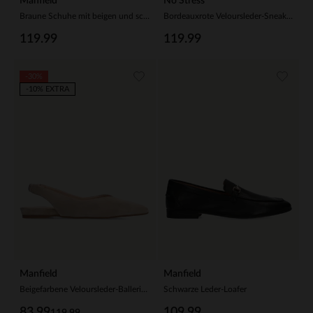
Manfield
No Stress
Braune Schuhe mit beigen und schwarzen Stoffdetails
Bordeauxrote Veloursleder-Sneaker mit Kunstfellfutter
119.99
119.99
-30%
-10% EXTRA
Manfield
Manfield
Beigefarbene Veloursleder-Ballerinas mit Knöchelriemchen
Schwarze Leder-Loafer
83.99
109.99
119.99