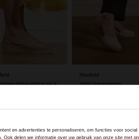
ield
Manfield
Taupefarbene Keilsandaletten aus Veloursleder
Weiße Keilsandaletten
99
89.99
View this website in English?
ent en advertenties te personaliseren, om functies voor social
It looks like your language isn't Dutch. Would you like to
. Ook delen we informatie over uw gebruik van onze site met on