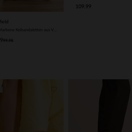
109.99
ield
Taupefarbene Keilsandaletten aus Veloursleder
99
99.98