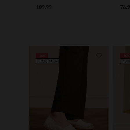
109.99
76.
-30%
-50%
-10% EXTRA
-10%