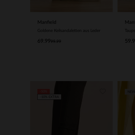
Manfield
Manf
Goldene Keilsandaletten aus Leder
69.99
59.
99.99
-50%
NEW
-10% EXTRA