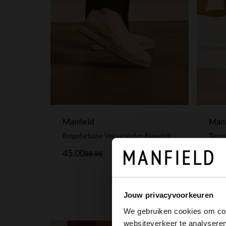
Manfield
Manf
Beigefarbene Veloursleder-Espadrilles
45.00
99.
89.98
Jouw privacyvoorkeuren
We gebruiken cookies om cont
websiteverkeer te analyseren