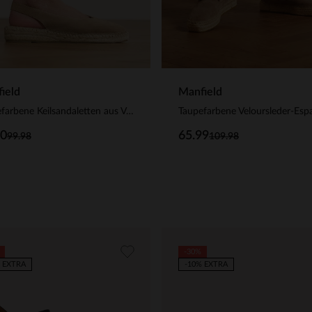
ield
Manfield
Taupefarbene Keilsandaletten aus Veloursleder
00
65.99
99.98
109.98
-30%
 EXTRA
-10% EXTRA