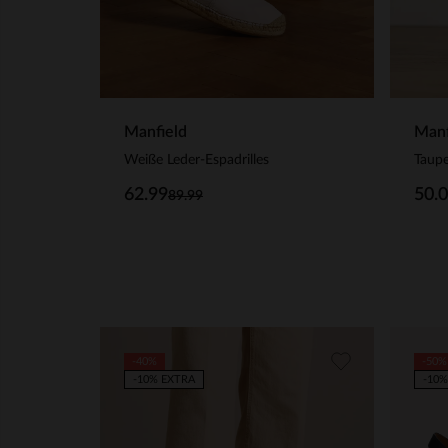
Manfield
Manf
Weiße Leder-Espadrilles
62.99
50.
89.99
-40%
-50%
-10% EXTRA
-10%