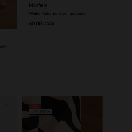
Manfield
Weiße Keilsandaletten aus Leder
60.00
120.00
Taupefarbene Veloursleder-Espadrilles mit Kette
-50%
-10% EXTRA