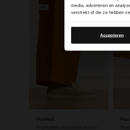
media, adverteren en analys
-30%
NEW
verstrekt of die ze hebben v
-10%
Accepteren
Manfield
Manf
Taupefarbene Veloursleder-Schnürschuhe