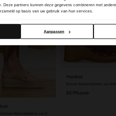
switch to English?
e. Deze partners kunnen deze gegevens combineren met andere i
-30%
erzameld op basis van uw gebruik van hun services.
 EXTRA
-10% EXTRA
Yes, switch to English
No, stay in Dutch
Aanpassen
Manfield
83.99
119.99
ield
Taupefarbene Keilsandaletten aus Veloursleder