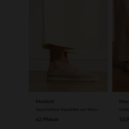
Manfield
Manf
Taupefarbene Espadrilles aus Veloursleder
Golde
62.99
53.
89.99