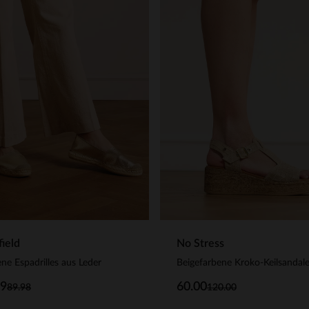
ield
No Stress
ne Espadrilles aus Leder
99
60.00
89.98
120.00