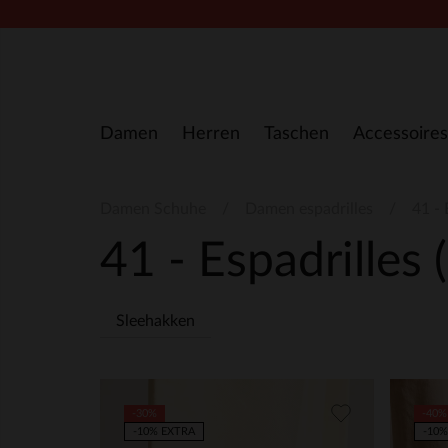
Zum Inhalt springen
Damen
Herren
Taschen
Accessoires
Damen Schuhe
Damen espadrilles
41 - 
41 - Espadrilles
Sleehakken
-30%
-40%
-10% EXTRA
-10%