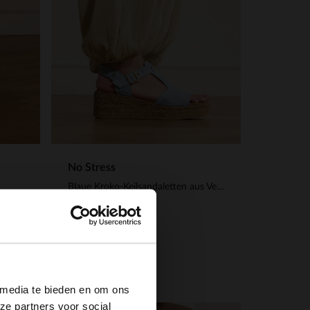
No Stress
Blaue Kroko-Keilsandaletten aus Veloursleder
48.00
120.00
×
 media te bieden en om ons
ze partners voor social