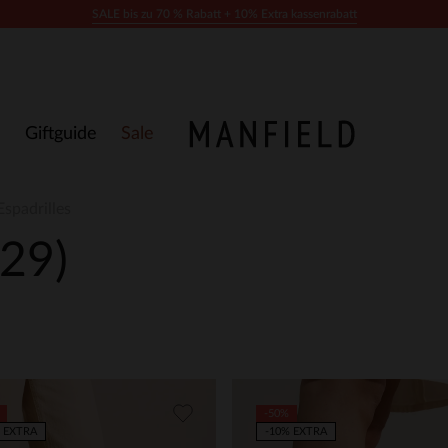
SALE bis zu 70 % Rabatt + 10% Extra kassenrabatt
Giftguide
Sale
Espadrilles
(29)
-50%
 EXTRA
-10% EXTRA