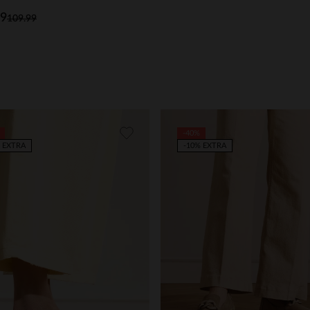
99
109.99
-40%
 EXTRA
-10% EXTRA