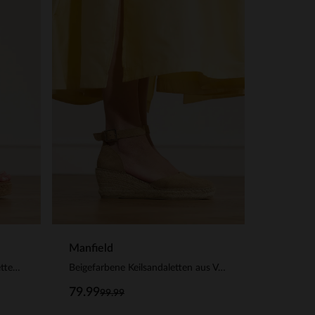
Manfield
Beigefarbene Kroko-Keilsandaletten aus Veloursleder
Beigefarbene Keilsandaletten aus Veloursleder
79.99
99.99