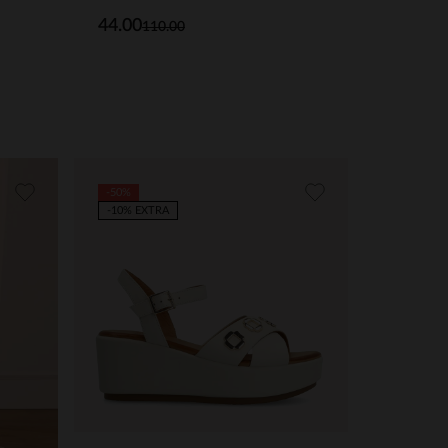
44.00
110.00
-50%
-10% EXTRA