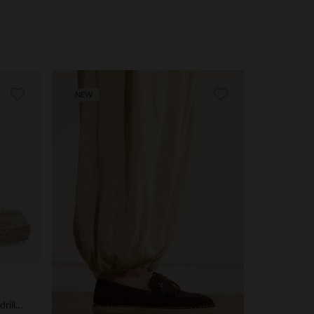
NEW
Beigefarbene Veloursleder-Espadrilles mit Fransen