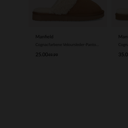
Manfield
Manf
Cognacfarbene Veloursleder-Pantoffeln mit Kunstfellfutter
25.00
35.
49.99