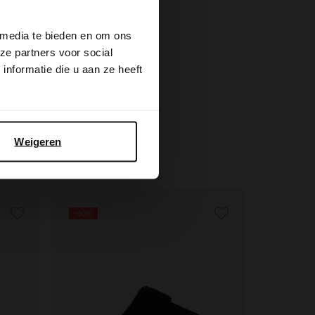
30.00
59.99
 media te bieden en om ons
ze partners voor social
nformatie die u aan ze heeft
Beigefarbene Leo-Pantoffeln mit Kunstfellfutter
Weigeren
-60%