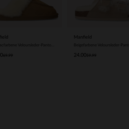
ield
Manfield
Cognacfarbene Veloursleder-Pantoffeln
00
24.00
69.99
59.99