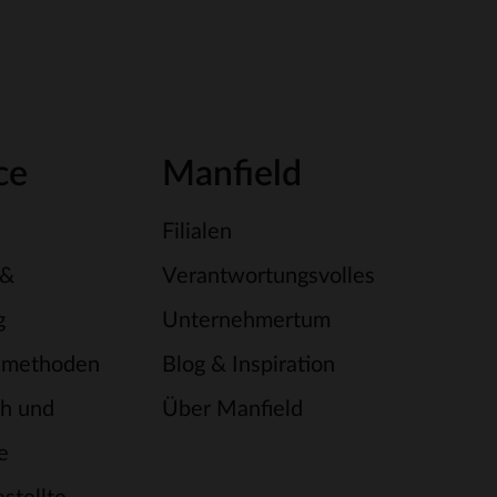
ce
Manfield
Filialen
 &
Verantwortungsvolles
g
Unternehmertum
smethoden
Blog & Inspiration
h und
Über Manfield
e