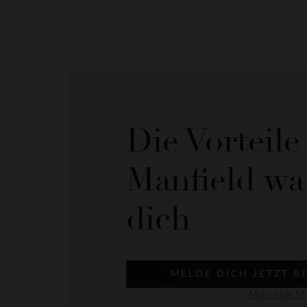
Die Vorteil
Manfield wa
dich
MELDE DICH JETZT B
Mehr über My