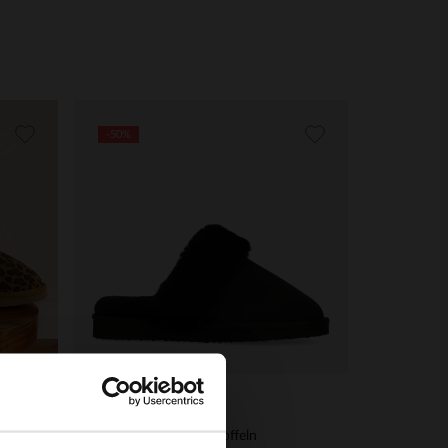
-50%
Manfield
×
Schwarze Woll-Pantoffeln