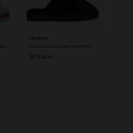
Manfield
Beigefarbene Veloursleder-Pantoletten mit Kunstfellfutter
Schwarze Veloursleder-Pantoffeln mit Kunstfellfutter
20.00
49.99