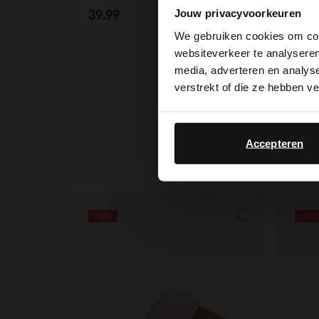
Jouw privacyvoorkeuren
39.99
We gebruiken cookies om cont
websiteverkeer te analyseren
Manf
media, adverteren en analys
verstrekt of die ze hebben v
79.
Accepteren
-50%
-50%