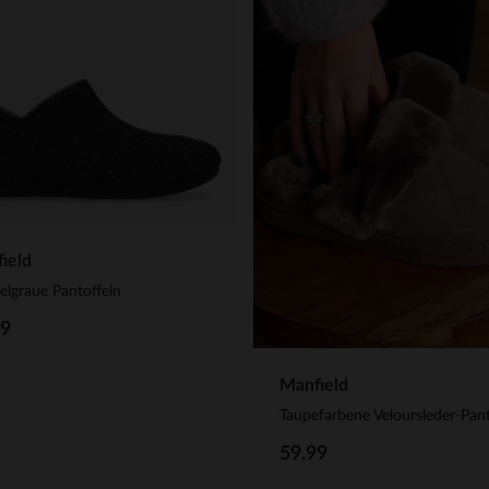
ield
lgraue Pantoffeln
99
Manfield
59.99