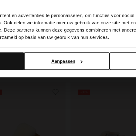
View this website in English?
ent en advertenties te personaliseren, om functies voor social
It looks like your language isn't Dutch. Would you like to
. Ook delen we informatie over uw gebruik van onze site met on
ield
Manfield
switch to English?
e. Deze partners kunnen deze gegevens combineren met andere i
Taupefarbene Veloursleder-Pantoffeln mit Kunstfellrand
erzameld op basis van uw gebruik van hun services.
99
35.00
69.99
Yes, switch to English
No, stay in Dutch
Aanpassen
-60%