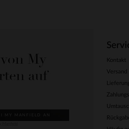
Servi
e von My
Kontakt
rten auf
Versand
Lieferun
Zahlung
Umtausc
EI MY MANFIELD AN
Rückgab
 Manfield