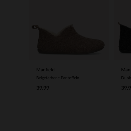
Manfield
Manf
Beigefarbene Pantoffeln
Dunke
39.99
39.