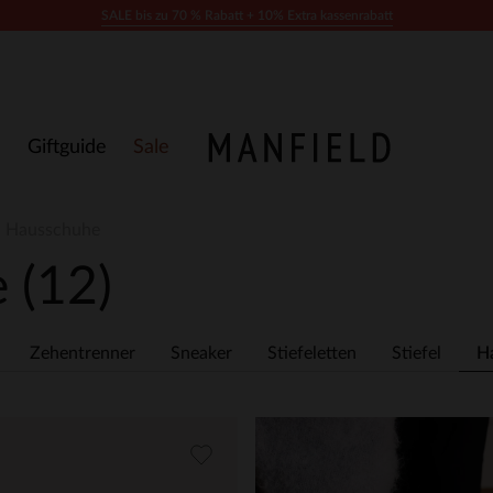
SALE bis zu 70 % Rabatt + 10% Extra kassenrabatt
Giftguide
Sale
- Hausschuhe
e
(12)
Zehentrenner
Sneaker
Stiefeletten
Stiefel
H