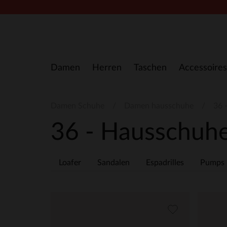
Zum Inhalt springen
Damen
Herren
Taschen
Accessoires
Damen Schuhe
Damen hausschuhe
36 
36 - Hausschuh
Loafer
Sandalen
Espadrilles
Pumps