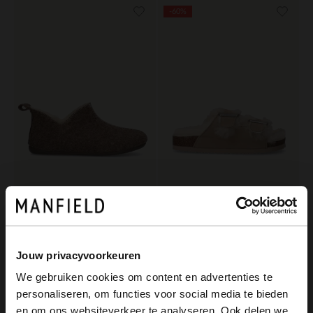
-60%
Manfield
Manfield
Beigefarbene Pantoffeln
Beigefarbene Veloursleder-Pantoletten mit Kunstfellfutter
39.99
24.00
59.99
Jouw privacyvoorkeuren
We gebruiken cookies om content en advertenties te
personaliseren, om functies voor social media te bieden
×
en om ons websiteverkeer te analyseren. Ook delen we