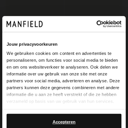
Jouw privacyvoorkeuren
We gebruiken cookies om content en advertenties te
personaliseren, om functies voor social media te bieden
×
No Stress
Manfield
en om ons websiteverkeer te analyseren. Ook delen we
View this website in English?
Schwarze Leder-Loafer
Loafer mit Pony Hair mit Kuhfellmuster
informatie over uw gebruik van onze site met onze
partners voor social media, adverteren en analyse. Deze
65.99
60.00
109.98
120.00
It looks like your language isn't Dutch. Would
partners kunnen deze gegevens combineren met andere
you like to switch to English?
informatie die u aan ze heeft verstrekt of die ze hebben
verzameld op basis van uw gebruik van hun services.
Yes, switch to
No, stay in Dutch
English
Accepteren