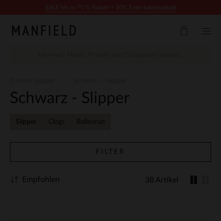
Zum Inhalt springen
SALE bis zu 70 % Rabatt + 10% Extra kassenrabatt
Damen Slipper
Schwarz - Slipper
Schwarz - Slipper
Slipper
Clogs
Ballerinas
FILTER
Empfohlen
38 Artikel