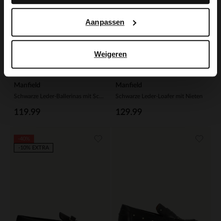
Aanpassen
Weigeren
Manfield
Manfield
Schwarze Leder-Ballerinas mit Schnalle
Schwarze Leder-Loafer mit Nieten
119.99
129.99
-40%
-10% EXTRA