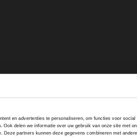
View this website in English?
ent en advertenties te personaliseren, om functies voor social
It looks like your language isn't Dutch. Would you like to
. Ook delen we informatie over uw gebruik van onze site met on
switch to English?
e. Deze partners kunnen deze gegevens combineren met andere i