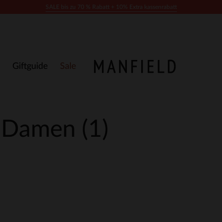
SALE bis zu 70 % Rabatt + 10% Extra kassenrabatt
Giftguide
Sale
- Damen
(1)