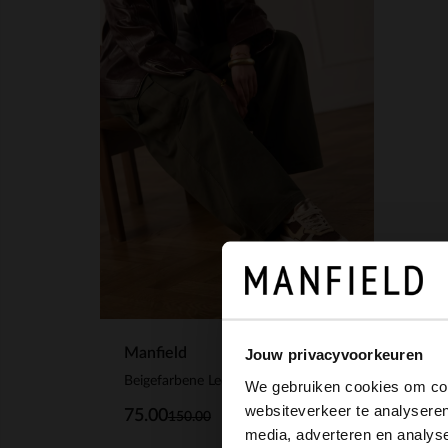
Manfield
Jouw privacyvoorkeuren
Beigefarbene Ledersneaker mit farbigen Details
We gebruiken cookies om cont
websiteverkeer te analyseren
75.00
150.00
media, adverteren en analys