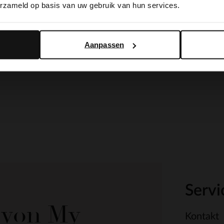
erzameld op basis van uw gebruik van hun services.
Yes, switch to English
No, stay in Dutch
Aanpassen
Servi
e von My
Kontakt