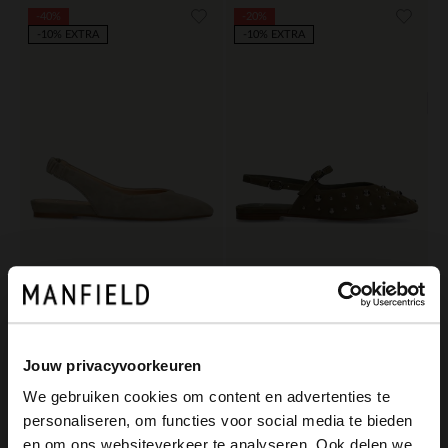
-40%
-20%
-10% EXTRA
-10% EXTRA
Manfield
Manfield
Grüne Slingbacks aus Veloursleder
Grüne Veloursleder-Slingbacks mit silberfarbenen Nieten
71.99
95.99
119.98
119.99
Jouw privacyvoorkeuren
We gebruiken cookies om content en advertenties te
personaliseren, om functies voor social media te bieden
×
en om ons websiteverkeer te analyseren. Ook delen we