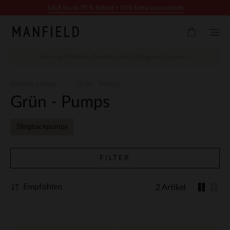
Zum Inhalt springen
SALE bis zu 70 % Rabatt + 10% Extra kassenrabatt
Damen pumps
Grün - Pumps
Grün - Pumps
Slingbackpumps
FILTER
Empfohlen
2 Artikel