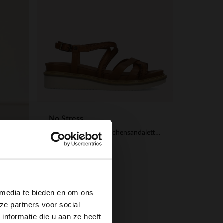
No Stress
Cognacfarbene Riemchensandaletten aus Leder
99.99
×
 media te bieden en om ons
ze partners voor social
nformatie die u aan ze heeft