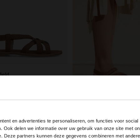
ield
Cognacfarbene Sandalen mit Flecht-Details
99
69.99
View this website in English?
No Stress
Cognacfarbene Ledersandalen
ent en advertenties te personaliseren, om functies voor social
It looks like your language isn't Dutch. Would you like to
. Ook delen we informatie over uw gebruik van onze site met on
99.99
switch to English?
e. Deze partners kunnen deze gegevens combineren met andere i