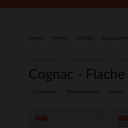
Zum Inhalt springen
Damen
Herren
Taschen
Accessoires
Damen Schuhe
Damen sandalen
Flache
Cognac - Flache
Sandaletten
Plateausandalen
Wedges
-20%
-40%
-10%