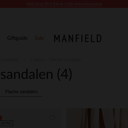
SALE bis zu 70 % Rabatt + 10% Extra kassenrabatt
Giftguide
Sale
 Sandalen
Cognac - Flache sandalen
 sandalen
(4)
Flache sandalen
 EXTRA