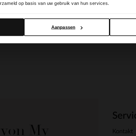
erzameld op basis van uw gebruik van hun services.
Yes, switch to English
No, stay in Dutch
Aanpassen
Servi
e von My
Kontakt