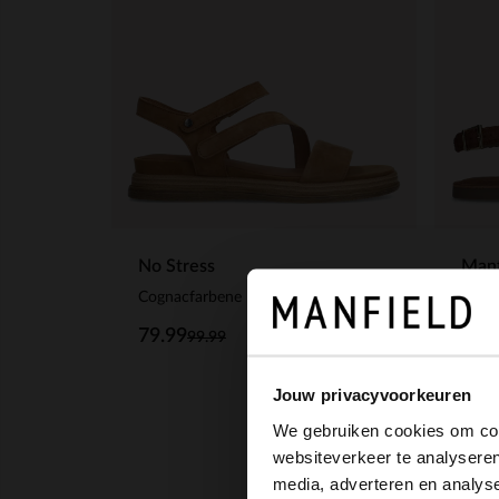
No Stress
Manf
Cognacfarbene Ledersandalen
79.99
41.
99.99
Jouw privacyvoorkeuren
We gebruiken cookies om cont
websiteverkeer te analyseren
media, adverteren en analys