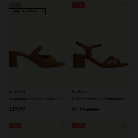
-20%
NEW
GABRIELA X MNFLD
Manfield
No Stress
Cognacfarbene Veloursleder-Sandaletten
Cognacfarbene Ledersandaletten
119.99
87.99
109.99
-30%
-40%