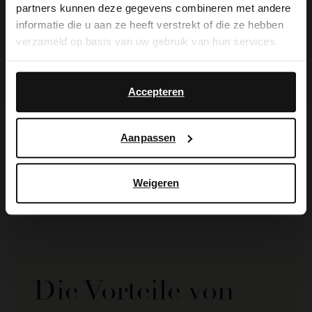
partners kunnen deze gegevens combineren met andere
you like to switch to English?
informatie die u aan ze heeft verstrekt of die ze hebben
verzameld op basis van uw gebruik van hun services.
Yes, switch to
No, stay in Dutch
English
Accepteren
No Stress
Aanpassen
Cognacfarbene Keilsandaletten mit weißer Sohle
69.99
99.99
Weigeren
Die Vorteile von