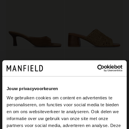
Manfield
Manfield
Cognacfarbene Veloursleder-Sandaletten
Cognacfarbene Raffia-Sandaletten
83.99
71.99
119.99
119.98
Jouw privacyvoorkeuren
We gebruiken cookies om content en advertenties te
-30%
personaliseren, om functies voor social media te bieden
×
en om ons websiteverkeer te analyseren. Ook delen we
View this website in English?
informatie over uw gebruik van onze site met onze
partners voor social media, adverteren en analyse. Deze
It looks like your language isn't Dutch. Would