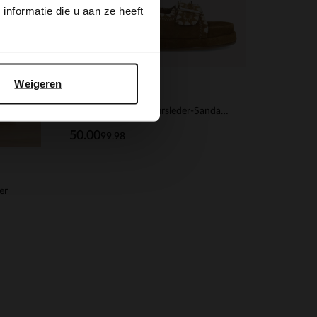
nformatie die u aan ze heeft
Weigeren
Manfield
Cognacfarbene Veloursleder-Sandalen mit Schnalle
50.00
99.98
er