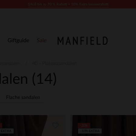
SALE bis zu 70 % Rabatt + 10% Extra kassenrabatt
Giftguide
Sale
usandalen
40 - Plateausandalen
dalen
(14)
Flache sandalen
-20%
 EXTRA
-10% EXTRA