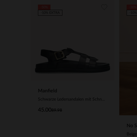
-50%
-30%
-10% EXTRA
-10%
Manfield
Schwarze Ledersandalen mit Schnalle
45.00
89.98
No S
Beige