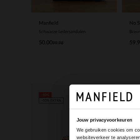
Manfield
No S
Schwarze Ledersandalen
Braun
50.00
59.
99.98
-40%
-50%
-10% EXTRA
-10%
Jouw privacyvoorkeuren
We gebruiken cookies om cont
websiteverkeer te analyseren