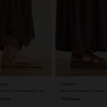
tress
Manfield
Cognacfarbene Plateausandalen aus Leder
Braune Veloursleder-Sandalen
99
79.99
99.98
99.99