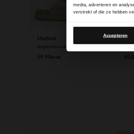
media, adverteren en analys
verstrekt of die ze hebben v
Accepteren
Manfield
Manf
Beigefarbene Veloursleder-Pantoletten mit weißen Details
59.99
45.
99.98