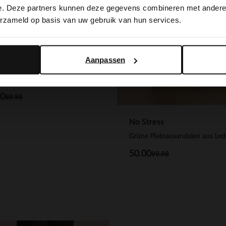
switch to English?
e. Deze partners kunnen deze gegevens combineren met andere i
erzameld op basis van uw gebruik van hun services.
Yes, switch to English
No, stay in Dutch
Aanpassen
ield
Schwarze Ledersandalen mit Schnallen
00
89.98
No Stress
Grüne Plateausandalen aus Led
50.00
99.98