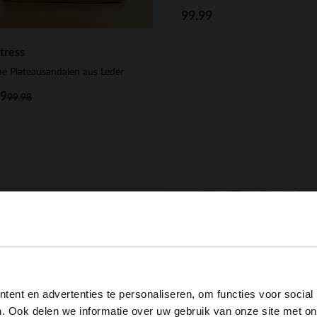
99.99
tress
e Plateausandalen aus Leder
99
99.98
-50%
 EXTRA
-10% EXTRA
View this website in English?
ent en advertenties te personaliseren, om functies voor social
It looks like your language isn't Dutch. Would you like to
. Ook delen we informatie over uw gebruik van onze site met on