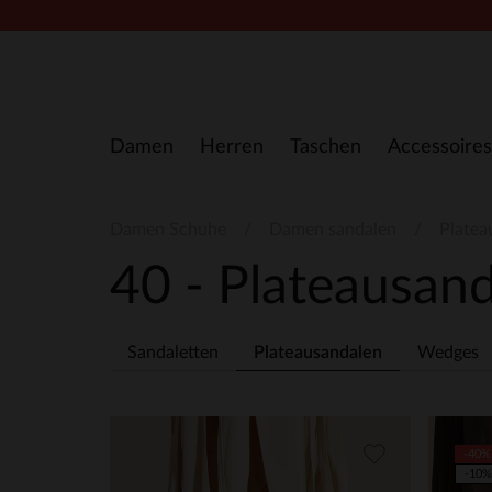
Zum Inhalt springen
Damen
Herren
Taschen
Accessoires
Damen Schuhe
Damen sandalen
Platea
40 - Plateausan
Sandaletten
Plateausandalen
Wedges
-40%
-10%