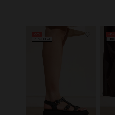
-50%
-40%
-10% EXTRA
-10%