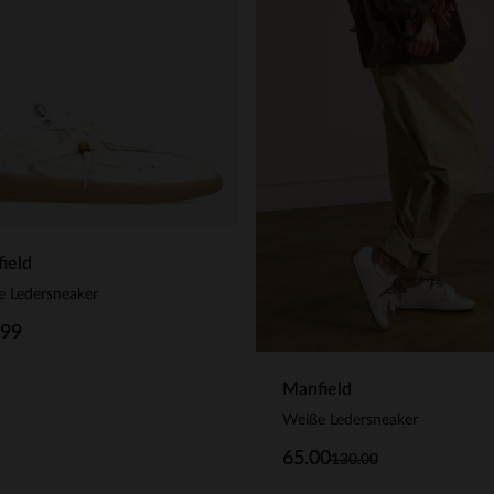
ield
e Ledersneaker
.99
Manfield
Weiße Ledersneaker
65.00
130.00