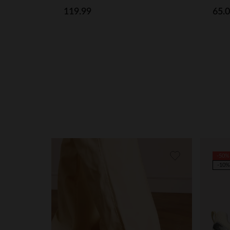
119.99
65.
-50%
-10%