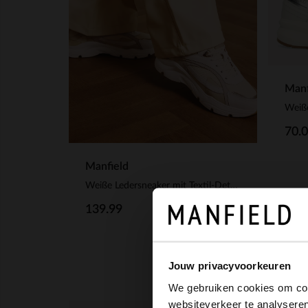
Manf
Weiß
70.
Manfield
Weiße Ledersneaker mit Textil-Details
139.99
Jouw privacyvoorkeuren
We gebruiken cookies om cont
websiteverkeer te analyseren