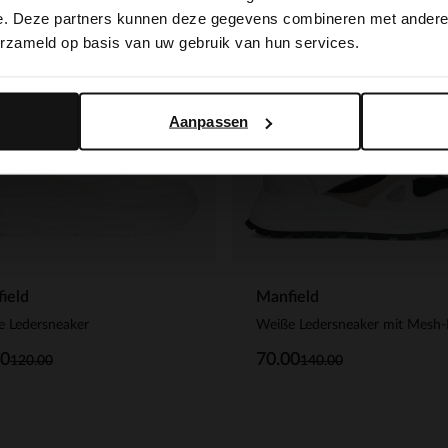
switch to English?
e. Deze partners kunnen deze gegevens combineren met andere i
-50%
erzameld op basis van uw gebruik van hun services.
 EXTRA
-10% EXTRA
Yes, switch to English
No, stay in Dutch
Aanpassen
ield
Manfield
e Ledersneaker
00
70.00
120.00
140.00