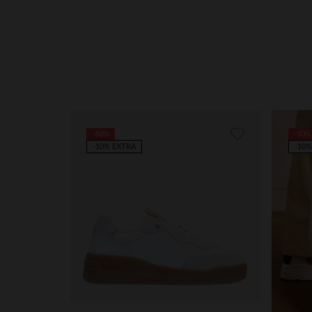
-60%
-50%
-10% EXTRA
-10%