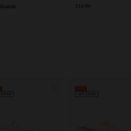
00
119.99
130.00
-50%
 EXTRA
-10% EXTRA