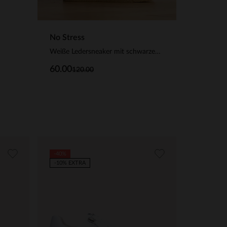
No Stress
Weiße Ledersneaker mit schwarzen Details
60.00
120.00
-40%
-10% EXTRA