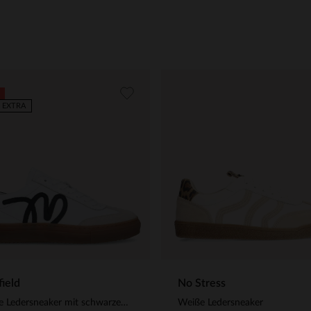
 EXTRA
ield
No Stress
Weiße Ledersneaker mit schwarzen Details
Weiße Ledersneaker