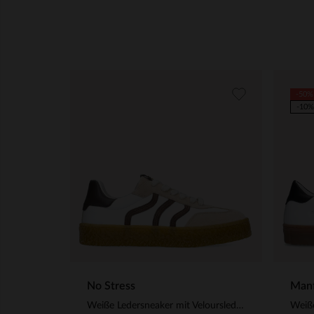
-50%
-10%
No Stress
Manf
Weiße Ledersneaker mit Veloursleder-Details