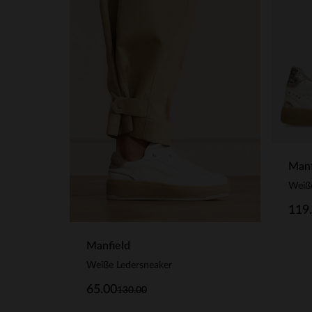
Manf
Weiß
119
Manfield
Weiße Ledersneaker
65.00
130.00