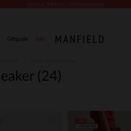
SALE bis zu 70 % Rabatt + 10% Extra kassenrabatt
Giftguide
Sale
p-Sneaker
Weiß - Flache sneaker
neaker
(24)
-50%
-10% EXTRA