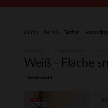
Zum Inhalt springen
Damen
Herren
Taschen
Accessoires
Damen Schuhe
Damen sneaker
Low-To
Weiß - Flache s
Flache sneaker
-50%
NEW
-10% EXTRA