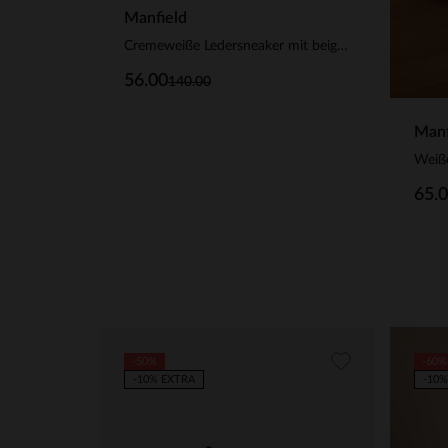
Manfield
Cremeweiße Ledersneaker mit beigefarbenen Veloursleder-Details
56.00
140.00
Manf
65.
-50%
-60%
-10% EXTRA
-10%