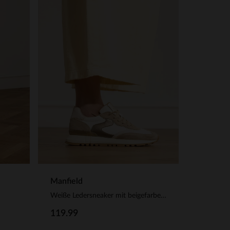
Manfield
Weiße Ledersneaker mit beigefarbenen Veloursleder-Details
119.99