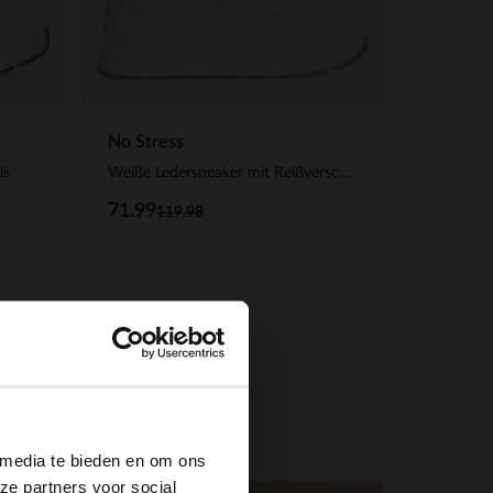
No Stress
ls
Weiße Ledersneaker mit Reißverschluss
71.99
119.98
×
 media te bieden en om ons
ze partners voor social