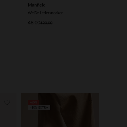
Manfield
Weiße Ledersneaker
48.00
120.00
-60%
-10% EXTRA