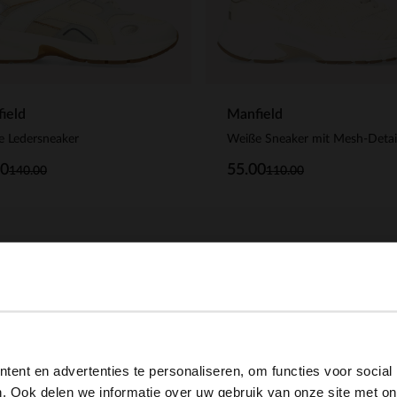
ield
Manfield
e Ledersneaker
Weiße Sneaker mit Mesh-Detai
00
55.00
140.00
110.00
View this website in English?
ent en advertenties te personaliseren, om functies voor social
It looks like your language isn't Dutch. Would you like to
. Ook delen we informatie over uw gebruik van onze site met on