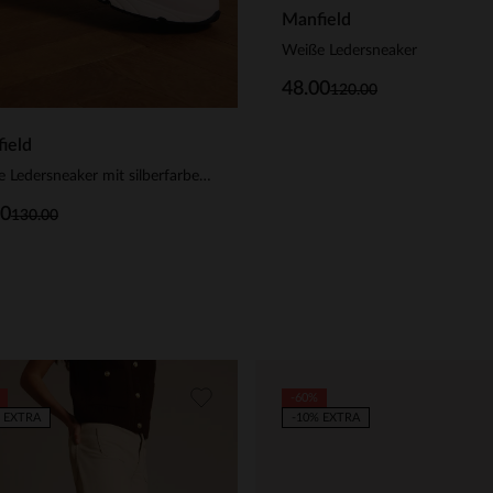
Manfield
Weiße Ledersneaker
48.00
120.00
ield
Weiße Ledersneaker mit silberfarbenen Details
00
130.00
-60%
 EXTRA
-10% EXTRA