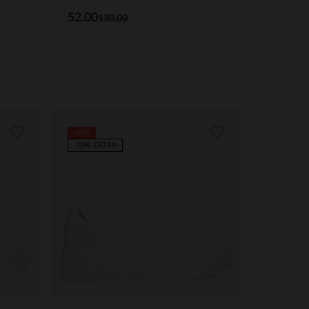
52.00
130.00
-60%
-10% EXTRA