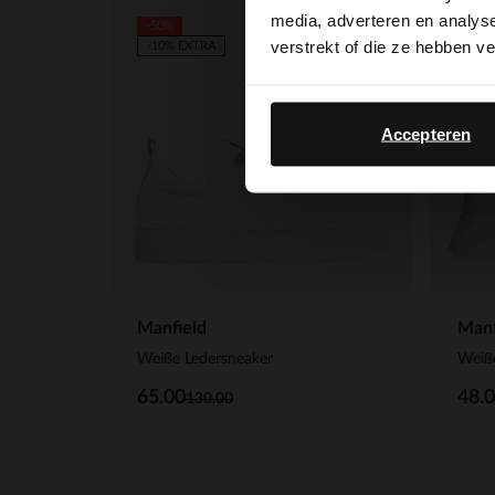
media, adverteren en analys
-50%
-60%
verstrekt of die ze hebben v
-10% EXTRA
-10%
Accepteren
Manfield
Manf
Weiße Ledersneaker
Weiß
65.00
48.
130.00