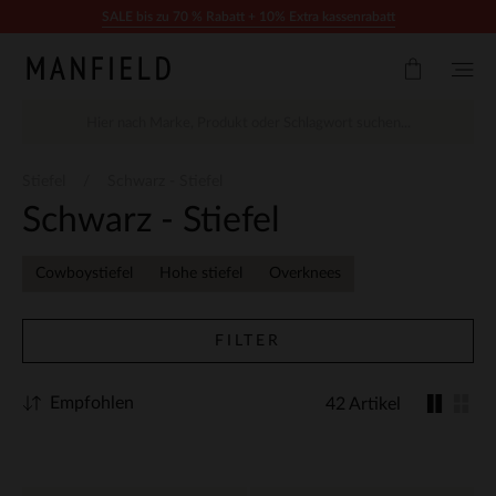
Zum Inhalt springen
SALE bis zu 70 % Rabatt + 10% Extra kassenrabatt
Stiefel
Schwarz - Stiefel
Schwarz - Stiefel
Cowboystiefel
Hohe stiefel
Overknees
FILTER
Empfohlen
42 Artikel