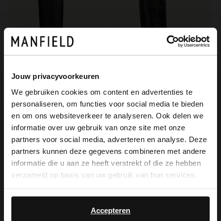
Jouw privacyvoorkeuren
We gebruiken cookies om content en advertenties te
personaliseren, om functies voor social media te bieden
×
Manfield
Manfield
en om ons websiteverkeer te analyseren. Ook delen we
View this website in English?
Schwarze Lederstiefel mit Absatz
Schwarze Lederstiefel
informatie over uw gebruik van onze site met onze
partners voor social media, adverteren en analyse. Deze
199.99
100.00
200.00
It looks like your language isn't Dutch. Would
partners kunnen deze gegevens combineren met andere
you like to switch to English?
informatie die u aan ze heeft verstrekt of die ze hebben
WIDE FIT
verzameld op basis van uw gebruik van hun services.
Yes, switch to
No, stay in Dutch
English
Accepteren