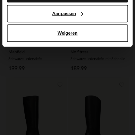
Aanpassen
Weigeren
Manfield
No Stress
Schwarze Lederstiefel
Schwarze Lederstiefel mit Schnalle
199.99
189.99