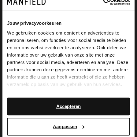
Produktbeschreibung
Jouw privacyvoorkeuren
We gebruiken cookies om content en advertenties te
personaliseren, om functies voor social media te bieden
Schwarze Lederstiefel der Marke
×
en om ons websiteverkeer te analyseren. Ook delen we
View this website in English?
informatie over uw gebruik van onze site met onze
Manfield. Die Stiefel haben einen
partners voor social media, adverteren en analyse. Deze
It looks like your language isn't Dutch. Would
praktischen Reißverschluss auf der
partners kunnen deze gegevens combineren met andere
you like to switch to English?
informatie die u aan ze heeft verstrekt of die ze hebben
Innenseite des Schaftes und einen 3 cm
verzameld op basis van uw gebruik van hun services.
hohen Absatz. Bei einem Modell in Größe
Yes, switch to
No, stay in Dutch
English
37 beträgt die Schafthöhe 41 cm und der
Accepteren
Schaftumfang 33 cm. Als Schuhpflege
empfehlen wir das Carbon Pro-Spray von
Aanpassen
Collonil.