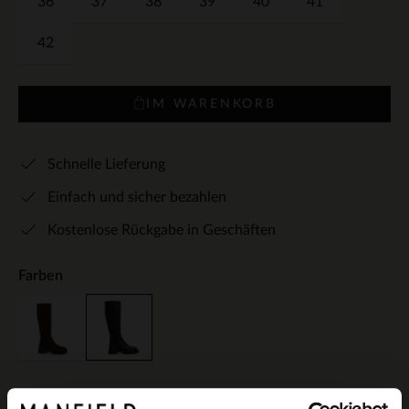
36
37
38
39
40
41
42
IM WARENKORB
Schnelle Lieferung
Einfach und sicher bezahlen
Kostenlose Rückgabe in Geschäften
Farben