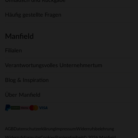
Umtausch und Rückgabe
Häufig gestellte Fragen
Manfield
Filialen
Verantwortungsvolles Unternehmertum
Blog & Inspiration
Über Manfield
AGB
Datenschutzerklärung
Impressum
Widerrufsbelehrung
© 2026 Manfield
Widerrufsformular
Cookies
Barrierefreiheit