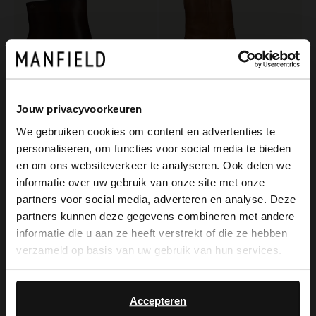
Jouw privacyvoorkeuren
We gebruiken cookies om content en advertenties te
personaliseren, om functies voor social media te bieden
×
No Stress
Manfield
en om ons websiteverkeer te analyseren. Ook delen we
View this website in English?
Dunkelbraune Lederstiefeletten mit Absatz
Cognacfarbene Lederstiefeletten mit Absatz
informatie over uw gebruik van onze site met onze
partners voor social media, adverteren en analyse. Deze
139.99
169.99
It looks like your language isn't Dutch. Would
partners kunnen deze gegevens combineren met andere
you like to switch to English?
informatie die u aan ze heeft verstrekt of die ze hebben
verzameld op basis van uw gebruik van hun services.
Yes, switch to
No, stay in Dutch
English
Accepteren