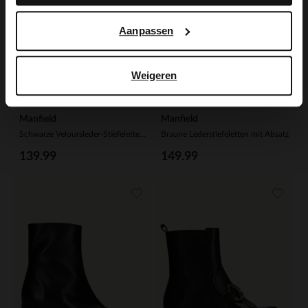
Aanpassen
Weigeren
Manfield
Manfield
Schwarze Veloursleder-Stiefeletten mit Absatz
Braune Lederstiefeletten mit Absatz
139.99
149.99