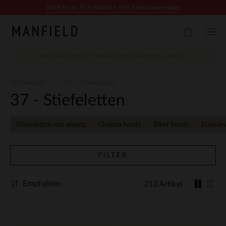
Zum Inhalt springen
SALE bis zu 70 % Rabatt + 10% Extra kassenrabatt
Stiefeletten
37 - Stiefeletten
37 - Stiefeletten
Stiefeletten mit absatz
Chelsea boots
Biker boots
Schnürs
FILTER
Empfohlen
213 Artikel