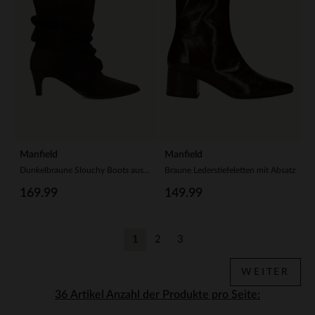
Manfield
Manfield
Dunkelbraune Slouchy Boots aus Veloursleder
Braune Lederstiefeletten mit Absatz
169.99
149.99
1
2
3
Aktuelle Seite
Zurück
Zurück
WEITER
Anzahl der Produkte pro Seite: