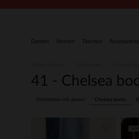
Zum Inhalt springen
Damen
Herren
Taschen
Accessoires
Damen Schuhe
Stiefeletten
Chelsea Bo
41 - Chelsea bo
Stiefeletten mit absatz
Chelsea boots
B
NEW