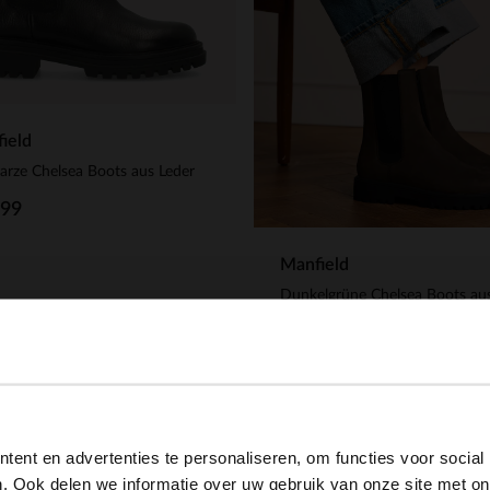
ield
rze Chelsea Boots aus Leder
.99
Manfield
139.99
View this website in English?
ent en advertenties te personaliseren, om functies voor social
It looks like your language isn't Dutch. Would you like to
. Ook delen we informatie over uw gebruik van onze site met on