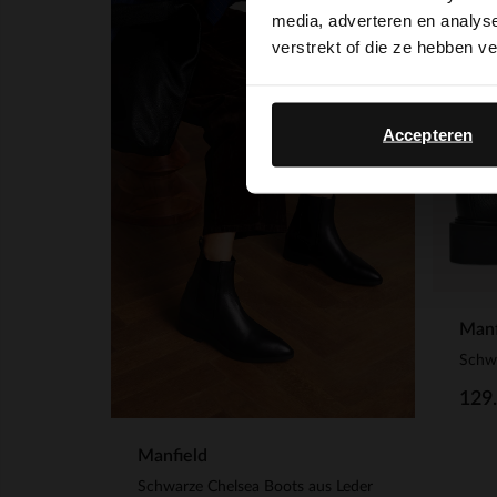
media, adverteren en analys
verstrekt of die ze hebben v
Accepteren
Manf
Schwa
129
Manfield
Schwarze Chelsea Boots aus Leder