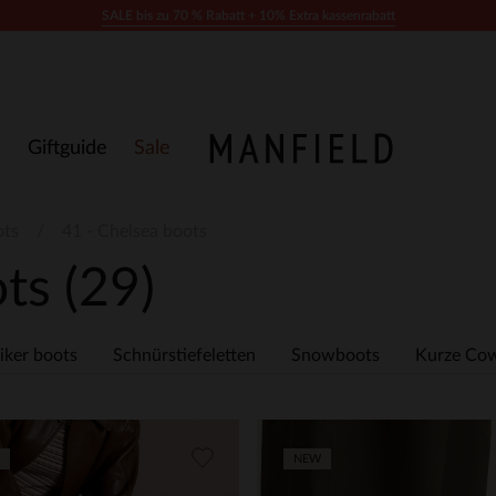
SALE bis zu 70 % Rabatt + 10% Extra kassenrabatt
Giftguide
Sale
ots
41 - Chelsea boots
ots
(29)
iker boots
Schnürstiefeletten
Snowboots
Kurze Cow
NEW