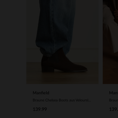
Manfield
Manf
Braune Chelsea Boots aus Veloursleder
Braun
139.99
139