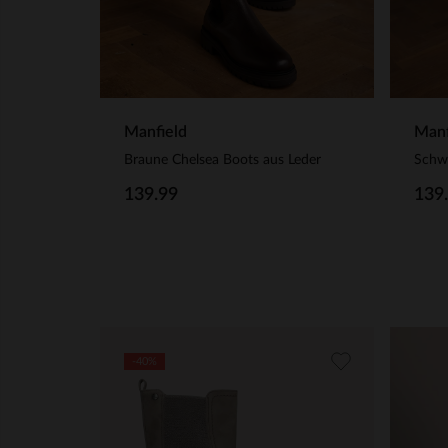
Manfield
Manf
Braune Chelsea Boots aus Leder
Schwa
139.99
139
-40%