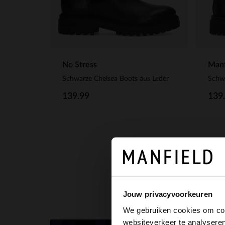
No Stress
Manf
Schwarze Chelsea Boots aus Leder
Schwa
139.99
139
Jouw privacyvoorkeuren
We gebruiken cookies om cont
websiteverkeer te analyseren