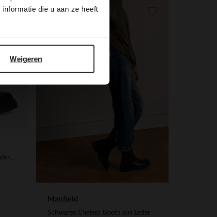
nformatie die u aan ze heeft
Weigeren
Schwarze Chelsea Boots aus Leder mit Schnalle
Manfield
Schwarze Chelsea Boots aus Leder