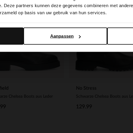
switch to English?
e. Deze partners kunnen deze gegevens combineren met andere i
erzameld op basis van uw gebruik van hun services.
Yes, switch to English
No, stay in Dutch
Aanpassen
ield
No Stress
rze Chelsea Boots aus Leder
.99
129.99