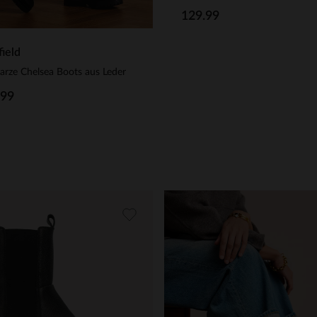
129.99
ield
rze Chelsea Boots aus Leder
.99