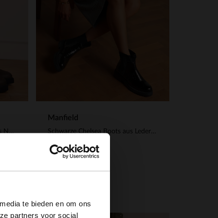
Manfield
Dunkelgrüne Chelsea Boots aus Nubukleder
Schwarze Chelsea Boots aus Leder mit Krokomuster
129.99
×
 media te bieden en om ons
ze partners voor social