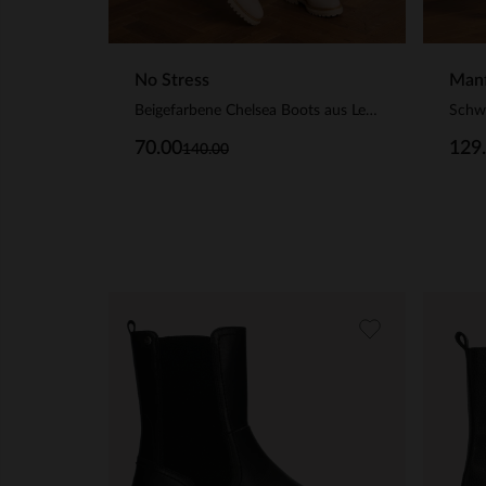
No Stress
Manf
Beigefarbene Chelsea Boots aus Leder
Schwa
70.00
129
140.00