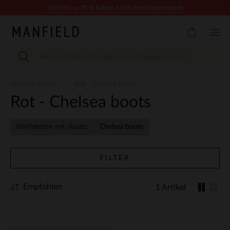
Zum Inhalt springen
SALE bis zu 70 % Rabatt + 10% Extra kassenrabatt
Chelsea Boots
Rot - Chelsea boots
Rot - Chelsea boots
Stiefeletten mit absatz
Chelsea boots
FILTER
Empfohlen
1 Artikel