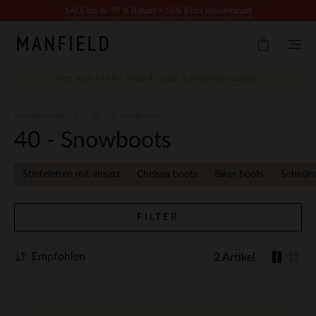
Zum Inhalt springen
SALE bis zu 70 % Rabatt + 10% Extra kassenrabatt
Snowboots
40 - Snowboots
40 - Snowboots
Stiefeletten mit absatz
Chelsea boots
Biker boots
Schnürs
FILTER
Empfohlen
2 Artikel