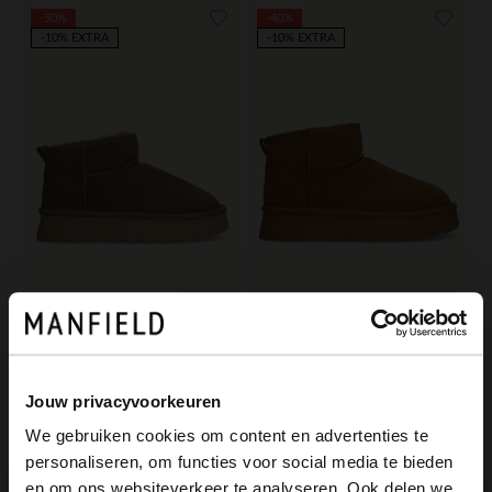
-50%
-40%
-10% EXTRA
-10% EXTRA
Manfield
Manfield
Beigefarbene Veloursleder-Snowboots
Beigefarbene Veloursleder-Snowboots mit Kunstfell
55.00
65.99
110.00
109.98
Jouw privacyvoorkeuren
We gebruiken cookies om content en advertenties te
personaliseren, om functies voor social media te bieden
×
en om ons websiteverkeer te analyseren. Ook delen we