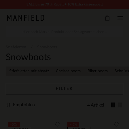
Zum Inhalt springen
SALE bis zu 70 % Rabatt + 10% Extra kassenrabatt
Stiefeletten
Snowboots
Snowboots
Stiefeletten mit absatz
Chelsea boots
Biker boots
Schnürs
FILTER
Empfohlen
4 Artikel
-50%
-40%