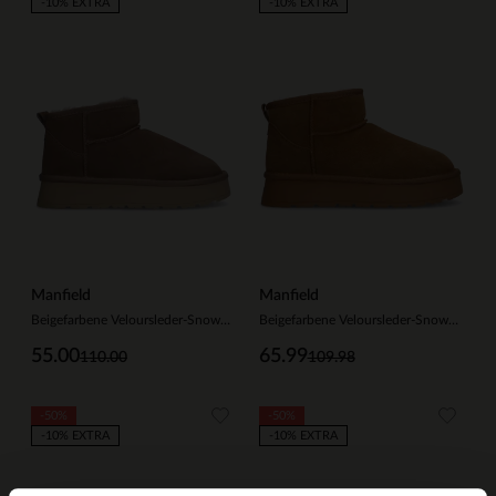
-10% EXTRA
-10% EXTRA
Manfield
Manfield
Beigefarbene Veloursleder-Snowboots
Beigefarbene Veloursleder-Snowboots mit Kunstfell
55.00
65.99
110.00
109.98
-50%
-50%
-10% EXTRA
-10% EXTRA