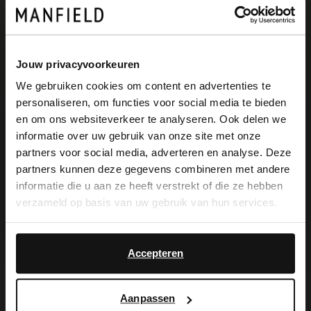
Jouw privacyvoorkeuren
We gebruiken cookies om content en advertenties te
personaliseren, om functies voor social media te bieden
×
en om ons websiteverkeer te analyseren. Ook delen we
View this website in English?
informatie over uw gebruik van onze site met onze
Manfield
Manfield
partners voor social media, adverteren en analyse. Deze
It looks like your language isn't Dutch. Would
Schwarze Veloursleder-Boots
Cognacfarbene Veloursleder-Boots mit Wollfutter
partners kunnen deze gegevens combineren met andere
you like to switch to English?
55.00
55.00
110.00
110.00
informatie die u aan ze heeft verstrekt of die ze hebben
verzameld op basis van uw gebruik van hun services.
Yes, switch to
No, stay in Dutch
English
Accepteren
Die Vorteile von
Aanpassen