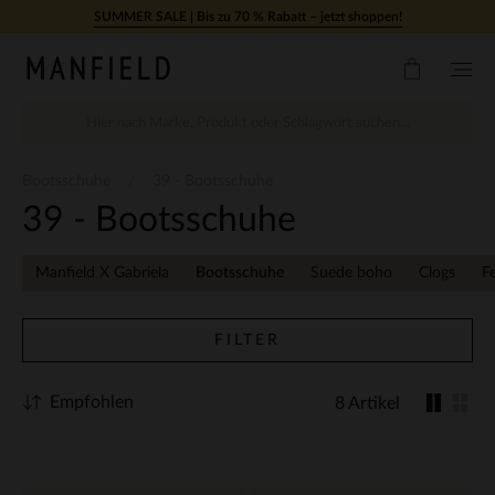
Zum Inhalt springen
SUMMER SALE | Bis zu 70 % Rabatt – jetzt shoppen!
Bootsschuhe
39 - Bootsschuhe
39 - Bootsschuhe
Manfield X Gabriela
Bootsschuhe
Suede boho
Clogs
F
FILTER
Empfohlen
8 Artikel