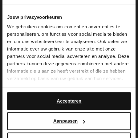
Jouw privacyvoorkeuren
We gebruiken cookies om content en advertenties te
personaliseren, om functies voor social media te bieden
×
en om ons websiteverkeer te analyseren. Ook delen we
View this website in English?
informatie over uw gebruik van onze site met onze
partners voor social media, adverteren en analyse. Deze
Manfield
Manfield
It looks like your language isn't Dutch. Would
partners kunnen deze gegevens combineren met andere
Taupefarbene Bootsschuhe aus Veloursleder
Veloursleder-Bootsschuhe mit Leoprint
you like to switch to English?
informatie die u aan ze heeft verstrekt of die ze hebben
139.99
129.99
verzameld op basis van uw gebruik van hun services.
Yes, switch to
No, stay in Dutch
-50%
English
Accepteren
Aanpassen