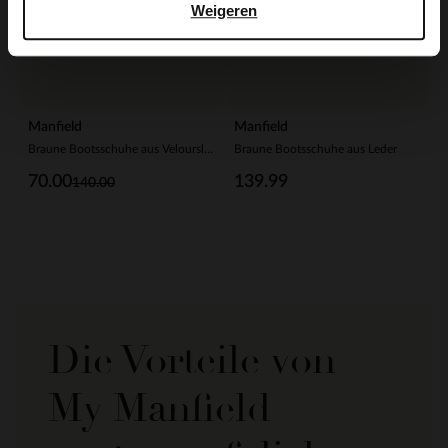
Weigeren
Manfield
Manfield
Braune Bootsschuhe aus Veloursleder
Braune Bootsschuhe aus Leder
70.00
139.99
140.00
Die Vorteile von
My Manfield