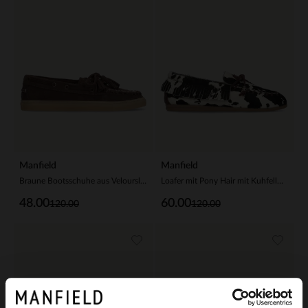
Manfield
Manfield
Braune Bootsschuhe aus Veloursleder
Loafer mit Pony Hair mit Kuhfellmuster
48.00
60.00
120.00
120.00