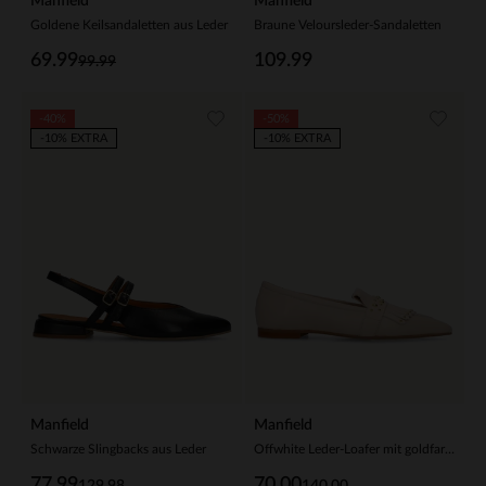
Manfield
Manfield
Goldene Keilsandaletten aus Leder
Braune Veloursleder-Sandaletten
69.99
109.99
99.99
-40%
-50%
-10% EXTRA
-10% EXTRA
Manfield
Manfield
Schwarze Slingbacks aus Leder
Offwhite Leder-Loafer mit goldfarbenen Nieten
77.99
70.00
129.98
140.00