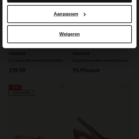
Aanpassen
Weigeren
Manfield
Manfield
Schwarze Veloursleder-Stiefeletten mit Absatz
Beigefarbene Veloursleder-Sandaletten
139.99
95.99
119.99
-50%
-10% EXTRA