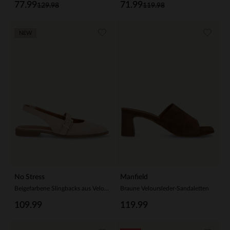
77.99
71.99
129.98
119.98
NEW
No Stress
Manfield
Beigefarbene Slingbacks aus Veloursleder
Braune Veloursleder-Sandaletten
109.99
119.99