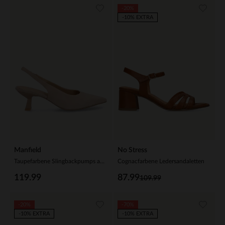
-20%
-10% EXTRA
Manfield
No Stress
Taupefarbene Slingbackpumps aus Veloursleder
Cognacfarbene Ledersandaletten
119.99
87.99
109.99
-20%
-70%
-10% EXTRA
-10% EXTRA