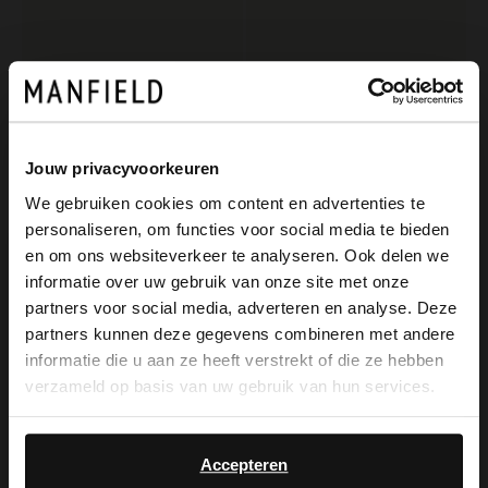
Jouw privacyvoorkeuren
We gebruiken cookies om content en advertenties te
personaliseren, om functies voor social media te bieden
×
No Stress
No Stress
en om ons websiteverkeer te analyseren. Ook delen we
View this website in English?
Bronzefarbene Ledersandaletten
Beigefarbene Slingbackpumps aus Veloursleder
informatie over uw gebruik van onze site met onze
partners voor social media, adverteren en analyse. Deze
87.99
65.99
109.99
109.98
It looks like your language isn't Dutch. Would
partners kunnen deze gegevens combineren met andere
you like to switch to English?
informatie die u aan ze heeft verstrekt of die ze hebben
-20%
verzameld op basis van uw gebruik van hun services.
-10% EXTRA
Yes, switch to
No, stay in Dutch
English
Accepteren