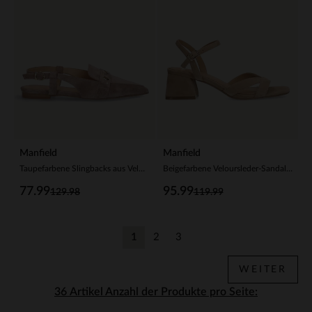
Manfield
Manfield
Taupefarbene Slingbacks aus Veloursleder
Beigefarbene Veloursleder-Sandaletten
77.99
95.99
129.98
119.99
1
2
3
Aktuelle Seite
Zurück
Zurück
WEITER
Anzahl der Produkte pro Seite: