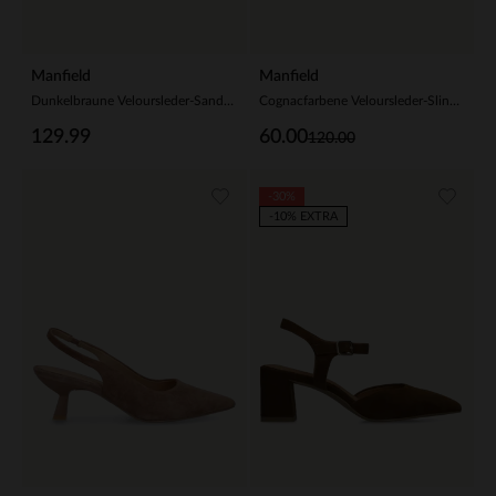
Manfield
Manfield
Dunkelbraune Veloursleder-Sandaletten
Cognacfarbene Veloursleder-Slingbacks mit Kitten Heel
129.99
60.00
120.00
-30%
-10% EXTRA