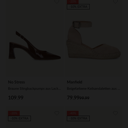
-20%
-10% EXTRA
No Stress
Manfield
Braune Slingbackpumps aus Lackleder
Beigefarbene Keilsandaletten aus Veloursleder
109.99
79.99
99.99
-20%
-40%
-10% EXTRA
-10% EXTRA