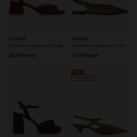
Manfield
Manfield
Bordeauxrote Veloursleder-Slingbackpumps
Bronzefarbene Slingbacks in Flecht-Optik
65.99
76.99
109.98
109.99
-50%
-10% EXTRA