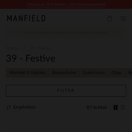
Zum Inhalt springen
SALE bis zu 70 % Rabatt + 10% Extra kassenrabatt
Festive
39 - Festive
39 - Festive
Manfield X Gabriela
Bootsschuhe
Suede boho
Clogs
F
FILTER
Empfohlen
87 Artikel