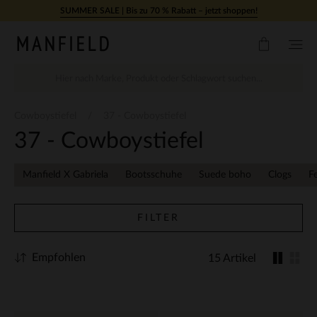
Zum Inhalt springen
SUMMER SALE | Bis zu 70 % Rabatt – jetzt shoppen!
Cowboystiefel
37 - Cowboystiefel
37 - Cowboystiefel
Manfield X Gabriela
Bootsschuhe
Suede boho
Clogs
F
FILTER
Empfohlen
15 Artikel