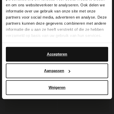
×
en om ons websiteverkeer te analyseren. Ook delen we
View this website in English?
informatie over uw gebruik van onze site met onze
partners voor social media, adverteren en analyse. Deze
Manfield
Manfield
It looks like your language isn't Dutch. Would
partners kunnen deze gegevens combineren met andere
Schwarze Cowboystiefel aus Leder
Schwarze Cowboystiefel aus Leder
you like to switch to English?
informatie die u aan ze heeft verstrekt of die ze hebben
104.99
80.00
149.99
160.00
verzameld op basis van uw gebruik van hun services.
Yes, switch to
No, stay in Dutch
-30%
-20%
English
Accepteren
Aanpassen
Weigeren