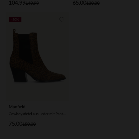
104.99
65.00
149.99
130.00
-50%
Manfield
Cowboystiefel aus Leder mit Pantherprint
75.00
150.00