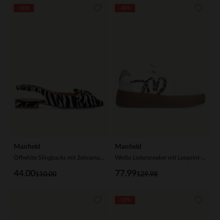
-60%
-40%
Manfield
Manfield
Offwhite Slingbacks mit Zebramuster und Schleife
Weiße Ledersneaker mit Leoprint-Details
44.00
77.99
110.00
129.98
-50%