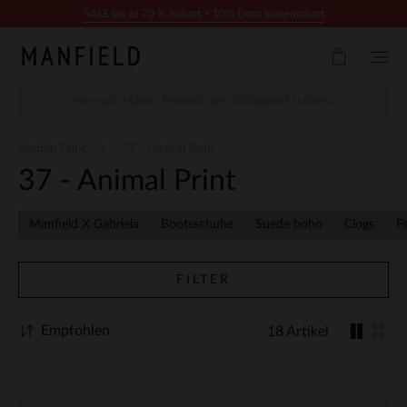
Zum Inhalt springen
SALE bis zu 70 % Rabatt + 10% Extra kassenrabatt
Animal Print
37 - Animal Print
37 - Animal Print
Manfield X Gabriela
Bootsschuhe
Suede boho
Clogs
F
FILTER
Empfohlen
18 Artikel