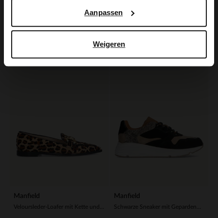
Manfield
Manfield
Aanpassen
Veloursleder-Loafer mit Leoprint
Veloursleder-Sandalen mit Leoprint
70.00
69.99
140.00
99.99
Weigeren
-50%
-30%
Manfield
Manfield
Veloursleder-Loafer mit Kette und Leoprint
Schwarze Sneaker mit Gepardenmuster