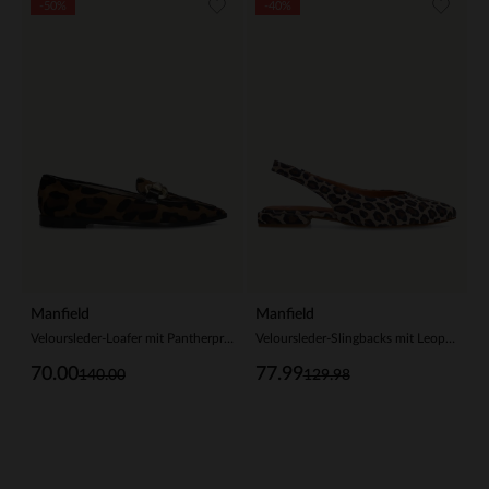
-50%
-40%
Manfield
Manfield
Veloursleder-Loafer mit Pantherprint und goldfarbener Kette
Veloursleder-Slingbacks mit Leoprint
70.00
77.99
140.00
129.98