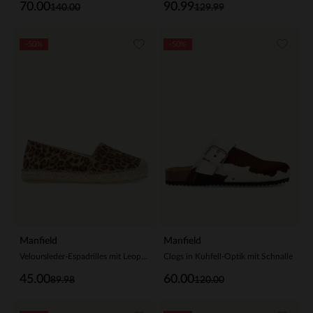
70.00
90.99
140.00
129.99
-50%
-50%
Manfield
Manfield
Veloursleder-Espadrilles mit Leoprint
Clogs in Kuhfell-Optik mit Schnalle
45.00
60.00
89.98
120.00