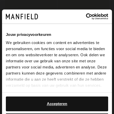
No Stress
No Stress
Schwarze Ledersneaker mit Leo-Details
Veloursleder-Pumps mit Leoprint
119.99
55.00
110.00
Jouw privacyvoorkeuren
We gebruiken cookies om content en advertenties te
-50%
-30%
personaliseren, om functies voor social media te bieden
×
en om ons websiteverkeer te analyseren. Ook delen we
View this website in English?
informatie over uw gebruik van onze site met onze
partners voor social media, adverteren en analyse. Deze
It looks like your language isn't Dutch. Would
partners kunnen deze gegevens combineren met andere
you like to switch to English?
informatie die u aan ze heeft verstrekt of die ze hebben
verzameld op basis van uw gebruik van hun services.
Yes, switch to
No, stay in Dutch
English
Accepteren