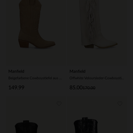
Manfield
Manfield
Beigefarbene Cowboystiefel aus Veloursleder
Offwhite Veloursleder-Cowboystiefel mit Fransen
149.99
85.00
170.00