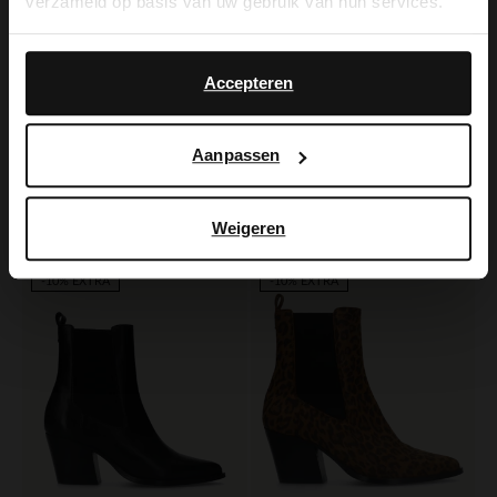
verzameld op basis van uw gebruik van hun services.
Yes, switch to
No, stay in Dutch
English
Accepteren
Manfield
Manfield
Aanpassen
Braune Veloursleder-Cowboystiefel mit Fransen
Beigefarbene Cowboystiefel aus Veloursleder
113.99
111.99
189.98
159.99
Weigeren
-30%
-50%
-10% EXTRA
-10% EXTRA