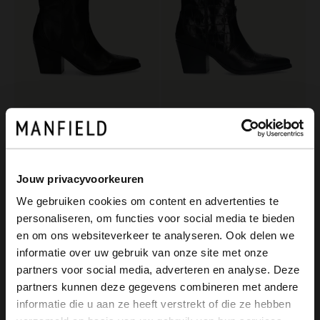
Manfield
Manfield
Schwarze Western Boots aus Leder
Schwarze Lederstiefeletten mit Absatz und Krokomuster
149.99
159.99
Jouw privacyvoorkeuren
We gebruiken cookies om content en advertenties te
-40%
-30%
personaliseren, om functies voor social media te bieden
-10% EXTRA
-10% EXTRA
×
en om ons websiteverkeer te analyseren. Ook delen we
View this website in English?
informatie over uw gebruik van onze site met onze
partners voor social media, adverteren en analyse. Deze
It looks like your language isn't Dutch. Would
partners kunnen deze gegevens combineren met andere
you like to switch to English?
informatie die u aan ze heeft verstrekt of die ze hebben