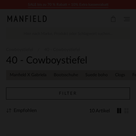
Zum Inhalt springen
SALE bis zu 70 % Rabatt + 10% Extra kassenrabatt
Cowboystiefel
40 - Cowboystiefel
40 - Cowboystiefel
Manfield X Gabriela
Bootsschuhe
Suede boho
Clogs
F
FILTER
Empfohlen
10 Artikel