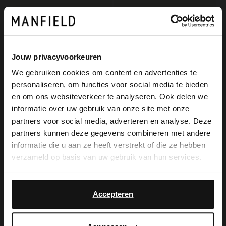
Jouw privacyvoorkeuren
We gebruiken cookies om content en advertenties te
personaliseren, om functies voor social media te bieden
×
en om ons websiteverkeer te analyseren. Ook delen we
View this website in English?
informatie over uw gebruik van onze site met onze
partners voor social media, adverteren en analyse. Deze
Manfield
Manfield
It looks like your language isn't Dutch. Would
partners kunnen deze gegevens combineren met andere
Grüne Leder-Sandaletten
Bordeauxrote Leder-Ballerinas
you like to switch to English?
informatie die u aan ze heeft verstrekt of die ze hebben
119.99
99.99
verzameld op basis van uw gebruik van hun services.
Yes, switch to
No, stay in Dutch
English
Accepteren