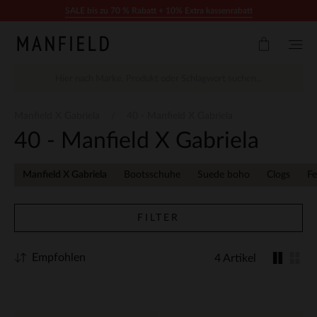
Zum Inhalt springen
SALE bis zu 70 % Rabatt + 10% Extra kassenrabatt
Manfield X Gabriela
40 - Manfield X Gabriela
40 - Manfield X Gabriela
Manfield X Gabriela
Bootsschuhe
Suede boho
Clogs
Fe
FILTER
Empfohlen
4 Artikel