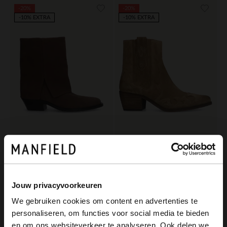
-20%
-20%
-10% EXTRA
-10% EXTRA
Manfield
Manfield
Taupefarbene Veloursleder-Cowboystiefel mit Umschlag
Taupefarbene Cowboystiefel aus Veloursleder
119.99
103.99
149.99
129.99
Jouw privacyvoorkeuren
We gebruiken cookies om content en advertenties te
personaliseren, om functies voor social media te bieden
×
en om ons websiteverkeer te analyseren. Ook delen we