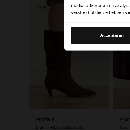
media, adverteren en analys
-20%
NEW
verstrekt of die ze hebben v
Accepteren
Manfield
Manf
Braune Veloursleder-Stiefel
Braun