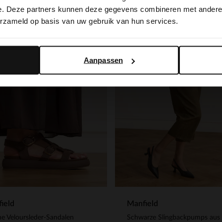
switch to English?
e. Deze partners kunnen deze gegevens combineren met andere i
erzameld op basis van uw gebruik van hun services.
Yes, switch to English
No, stay in Dutch
Aanpassen
ield
Manfield
e Veloursleder-Sandalen
Schwarze Slingbackpumps aus 