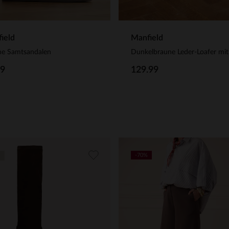
ield
Manfield
ne Samtsandalen
99
129.99
-70%