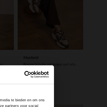
Manfield
Braune Schuhe mit beigen und schwarzen Stoffdetails
Goldfarbene Slingbacks in Flecht-Optik
119.99
×
 media te bieden en om ons
ze partners voor social