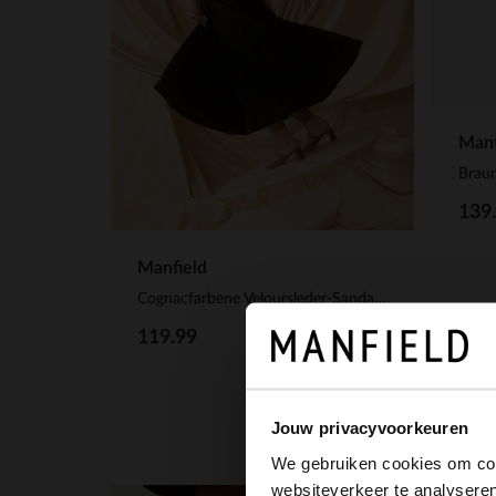
Manf
139
Manfield
Cognacfarbene Veloursleder-Sandaletten
119.99
Jouw privacyvoorkeuren
We gebruiken cookies om cont
websiteverkeer te analyseren