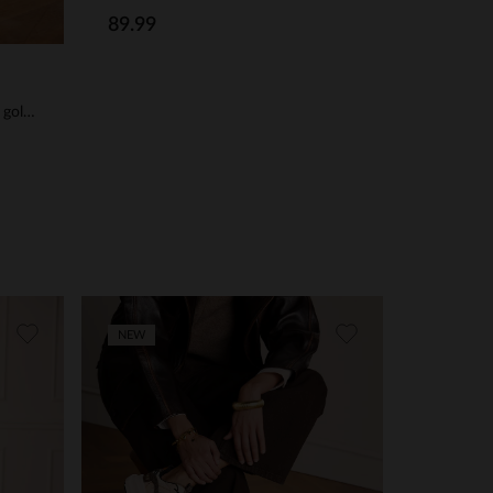
89.99
Dunkelbraune Leder-Loafer mit goldfarbener Kette
NEW