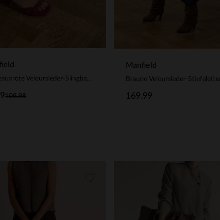
ield
Manfield
Bordeauxrote Veloursleder-Slingbackpumps
99
169.99
109.98