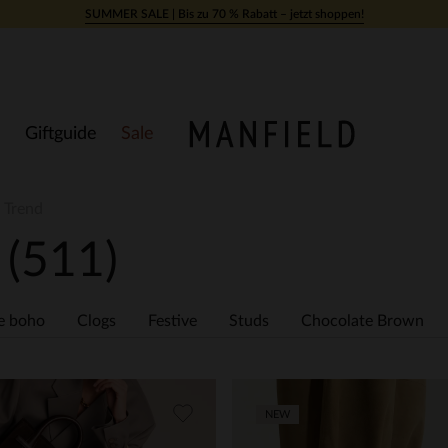
SUMMER SALE | Bis zu 70 % Rabatt – jetzt shoppen!
Giftguide
Sale
 Trend
d
(511)
e boho
Clogs
Festive
Studs
Chocolate Brown
NEW