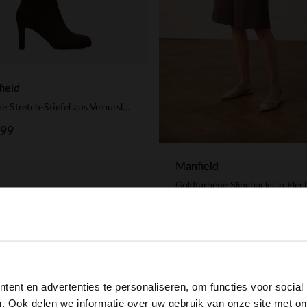
ield
Braune Stretch-Stiefel aus Velourslederimitat
.99
Manfield
33.00
110.00
View this website in English?
ent en advertenties te personaliseren, om functies voor social
It looks like your language isn't Dutch. Would you like to
. Ook delen we informatie over uw gebruik van onze site met on