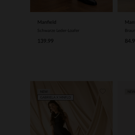
Manfield
Manf
Schwarze Leder-Loafer
Brau
139.99
84.
NEW
NEW
GABRIELA X MNFLD