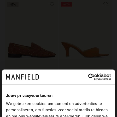
-60%
NEW
Manfield
Manfield
Orangefarbene Veloursleder-Loafer mit Nieten
Orangefarbene Veloursleder-Pumps
129.99
48.00
120.00
Jouw privacyvoorkeuren
We gebruiken cookies om content en advertenties te
personaliseren, om functies voor social media te bieden
×
en om ons websiteverkeer te analyseren. Ook delen we