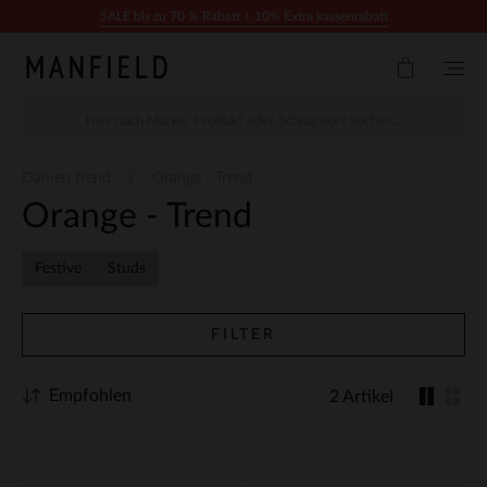
Zum Inhalt springen
SALE bis zu 70 % Rabatt + 10% Extra kassenrabatt
Damen trend
Orange - Trend
Orange - Trend
Festive
Studs
FILTER
Empfohlen
2 Artikel