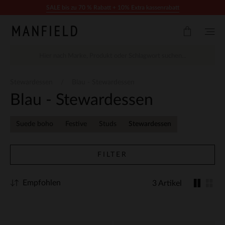
Zum Inhalt springen
SALE bis zu 70 % Rabatt + 10% Extra kassenrabatt
Stewardessen
Blau - Stewardessen
Blau - Stewardessen
Suede boho
Festive
Studs
Stewardessen
FILTER
Empfohlen
3 Artikel