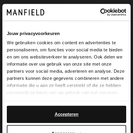
Jouw privacyvoorkeuren
We gebruiken cookies om content en advertenties te
personaliseren, om functies voor social media te bieden
×
en om ons websiteverkeer te analyseren. Ook delen we
View this website in English?
informatie over uw gebruik van onze site met onze
partners voor social media, adverteren en analyse. Deze
Manfield
It looks like your language isn't Dutch. Would
partners kunnen deze gegevens combineren met andere
Dunkelblaue Ledersneaker
you like to switch to English?
informatie die u aan ze heeft verstrekt of die ze hebben
129.99
verzameld op basis van uw gebruik van hun services.
Yes, switch to
No, stay in Dutch
English
Accepteren