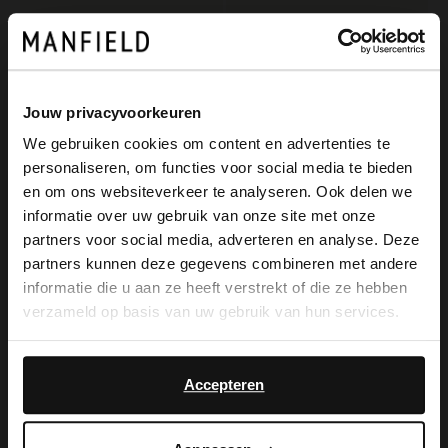
Jouw privacyvoorkeuren
We gebruiken cookies om content en advertenties te
personaliseren, om functies voor social media te bieden
×
en om ons websiteverkeer te analyseren. Ook delen we
View this website in English?
informatie over uw gebruik van onze site met onze
partners voor social media, adverteren en analyse. Deze
No Stress
Manfield
It looks like your language isn't Dutch. Would
partners kunnen deze gegevens combineren met andere
Blaue Slingbackpumps aus Lackleder
Blaue Sandaletten aus Lackleder
you like to switch to English?
informatie die u aan ze heeft verstrekt of die ze hebben
109.99
129.99
verzameld op basis van uw gebruik van hun services.
Yes, switch to
No, stay in Dutch
English
Accepteren