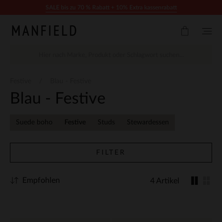
Zum Inhalt springen
SALE bis zu 70 % Rabatt + 10% Extra kassenrabatt
Festive
Blau - Festive
Blau - Festive
Suede boho
Festive
Studs
Stewardessen
FILTER
Empfohlen
4 Artikel