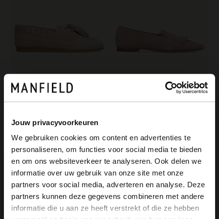
Manfield
Manfield
Beigefarbene Veloursleder-Loafer mit Quaste
Beigefarbene Veloursleder-Loafer mit goldfarbenen Nieten
55.00
70.00
110.00
140.00
Jouw privacyvoorkeuren
We gebruiken cookies om content en advertenties te
-50%
personaliseren, om functies voor social media te bieden
-10% EXTRA
×
en om ons websiteverkeer te analyseren. Ook delen we
View this website in English?
informatie over uw gebruik van onze site met onze
partners voor social media, adverteren en analyse. Deze
It looks like your language isn't Dutch. Would
partners kunnen deze gegevens combineren met andere
you like to switch to English?
informatie die u aan ze heeft verstrekt of die ze hebben