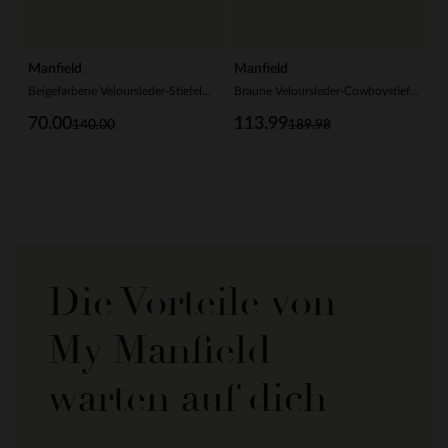
Manfield
Manfield
Beigefarbene Veloursleder-Stiefeletten mit Fransen
Braune Veloursleder-Cowboystiefel mit Fransen
70.00
113.99
140.00
189.98
Die Vorteile von
My Manfield
warten auf dich