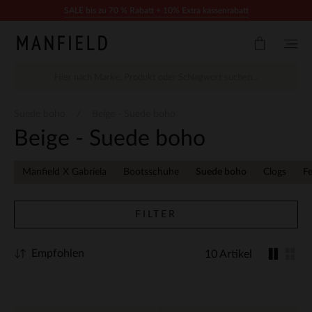
Zum Inhalt springen
SALE bis zu 70 % Rabatt + 10% Extra kassenrabatt
Suede boho
Beige - Suede boho
Beige - Suede boho
Manfield X Gabriela
Bootsschuhe
Suede boho
Clogs
Fe
FILTER
Empfohlen
10 Artikel