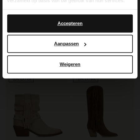
verzameld op basis van uw gebruik van hun services.
Yes, switch to
No, stay in Dutch
English
Accepteren
Manfield
Manfield
Aanpassen
Beigefarbene Veloursleder-Stiefeletten
Beigefarbene Velourslederstiefel mit Fransen
129.99
85.00
170.00
Weigeren
-50%
-40%
-10% EXTRA
-10% EXTRA