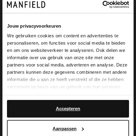
Produktbeschreibung
Jouw privacyvoorkeuren
We gebruiken cookies om content en advertenties te
HINWEIS - Bei diesem Artikel handelt es
personaliseren, om functies voor social media te bieden
×
sich um eine Vorbestellung. Das
en om ons websiteverkeer te analyseren. Ook delen we
View this website in English?
informatie over uw gebruik van onze site met onze
voraussichtliche Lieferdatum ist Ende
partners voor social media, adverteren en analyse. Deze
It looks like your language isn't Dutch. Would
Dezember. Dunkelbraune Veloursleder-
partners kunnen deze gegevens combineren met andere
you like to switch to English?
informatie die u aan ze heeft verstrekt of die ze hebben
Stiefel der Marke Manfield. Die Stiefel
verzameld op basis van uw gebruik van hun services.
haben einen 3 cm hohen Absatz. Bei
Yes, switch to
No, stay in Dutch
English
einem Modell in Größe 37 beträgt die
Accepteren
Schafthöhe 40 cm und der Schaftumfang
39 cm. Als Lederpflege empfehlen wir das
Aanpassen