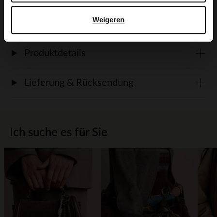
transparente Veloursleder-/Nubuk-Spray.
Weigeren
Produktdetails
Lieferung & Rücksendung
Ich suche es für Sie