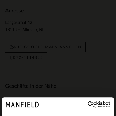
Adresse
Langestraat 42
1811 JH
Alkmaar
NL
AUF GOOGLE MAPS ANSEHEN
072-5114325
Geschäfte in der Nähe
Manfield Halfweg