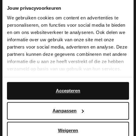
SugarCity Plaza 96 Unit B48
Jouw privacyvoorkeuren
1165 PB
Halfweg
NL
We gebruiken cookies om content en advertenties te
personaliseren, om functies voor social media te bieden
×
Geöffnet
- Schließt um 20:00
en om ons websiteverkeer te analyseren. Ook delen we
View this website in English?
informatie over uw gebruik van onze site met onze
partners voor social media, adverteren en analyse. Deze
It looks like your language isn't Dutch. Would
partners kunnen deze gegevens combineren met andere
Manfield Gent
you like to switch to English?
informatie die u aan ze heeft verstrekt of die ze hebben
Korenmarkt 16
verzameld op basis van uw gebruik van hun services.
9000
Gent
BE
Yes, switch to
No, stay in Dutch
English
Accepteren
Geöffnet
- Schließt um 18:30
Aanpassen
Manfield Amsterdam Buiksl.
Weigeren
(outlet)