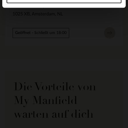
Buikslotermeerplein 207
1025 XB
Amsterdam
NL
Geöffnet
- Schließt um 18:00
Die Vorteile von
My Manfield
warten auf dich