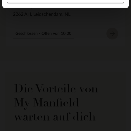
Rozemarijn 14
2262 AH
Leidschendam
NL
Geschlossen
- Offen von 10:00
Die Vorteile von
My Manfield
warten auf dich