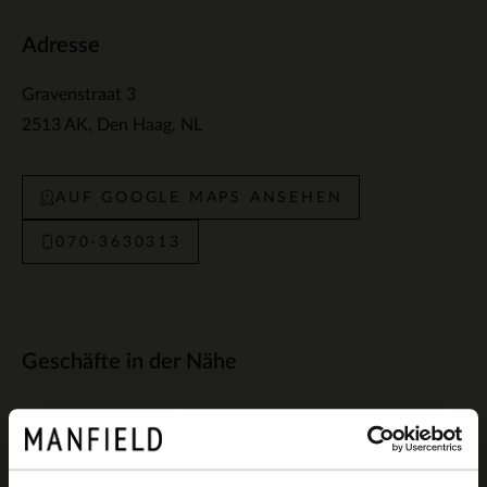
Adresse
Gravenstraat 3
2513 AK
Den Haag
NL
AUF GOOGLE MAPS ANSEHEN
070-3630313
Geschäfte in der Nähe
Manfield Den Haag