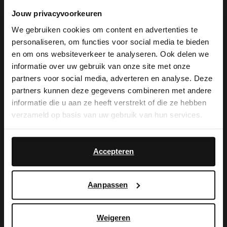
Spuistraat 4
Jouw privacyvoorkeuren
2511 BD
Den Haag
NL
We gebruiken cookies om content en advertenties te
personaliseren, om functies voor social media te bieden
×
Geschlossen
- Offen von 10:00
en om ons websiteverkeer te analyseren. Ook delen we
View this website in English?
informatie over uw gebruik van onze site met onze
partners voor social media, adverteren en analyse. Deze
It looks like your language isn't Dutch. Would
partners kunnen deze gegevens combineren met andere
Manfield Den Haag
you like to switch to English?
informatie die u aan ze heeft verstrekt of die ze hebben
Spuistraat 41
verzameld op basis van uw gebruik van hun services.
2511 BC
Den Haag
NL
Yes, switch to
No, stay in Dutch
English
Accepteren
Geschlossen
- Offen von 10:00
Aanpassen
Manfield Leidschendam
Weigeren
Rozemarijn 14