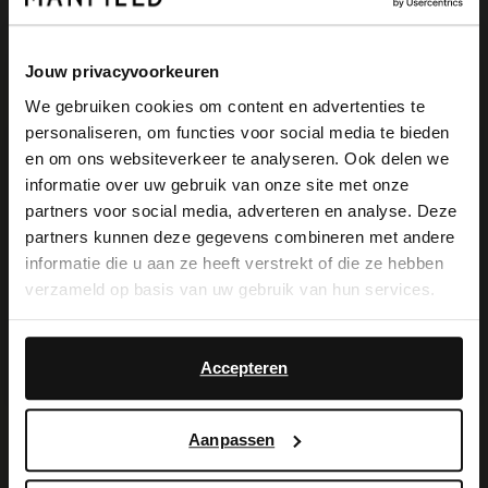
Jouw privacyvoorkeuren
Manfield Den Haag
We gebruiken cookies om content en advertenties te
personaliseren, om functies voor social media te bieden
Spuistraat 41
×
en om ons websiteverkeer te analyseren. Ook delen we
2511 BC
Den Haag
NL
View this website in English?
informatie over uw gebruik van onze site met onze
partners voor social media, adverteren en analyse. Deze
It looks like your language isn't Dutch. Would
partners kunnen deze gegevens combineren met andere
Geöffnet
- Schließt um 18:00
you like to switch to English?
informatie die u aan ze heeft verstrekt of die ze hebben
verzameld op basis van uw gebruik van hun services.
Yes, switch to
Manfield Den Haag
No, stay in Dutch
English
Spuistraat 4
Accepteren
2511 BD
Den Haag
NL
Aanpassen
Geöffnet
- Schließt um 18:00