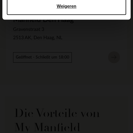
Weigeren
Manfield Den Haag
Gravenstraat 3
2513 AK
Den Haag
NL
Geöffnet
- Schließt um 18:00
Die Vorteile von
My Manfield