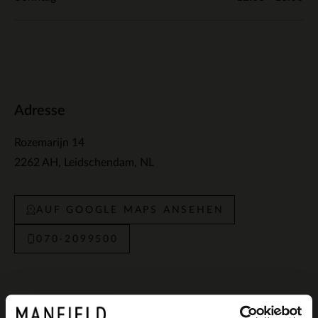
Adresse
Rozemarijn 14
2262 AH
Leidschendam
NL
AUF GOOGLE MAPS ANSEHEN
070-2099500
Geschäfte in der Nähe