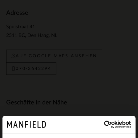
Adresse
Spuistraat 41
2511 BC
Den Haag
NL
AUF GOOGLE MAPS ANSEHEN
070-3642294
Geschäfte in der Nähe
Manfield Den Haag