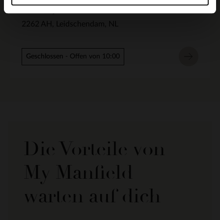
Rozemarijn 14
2262 AH
Leidschendam
NL
Geschlossen
- Offen von 10:00
Die Vorteile von
My Manfield
warten auf dich