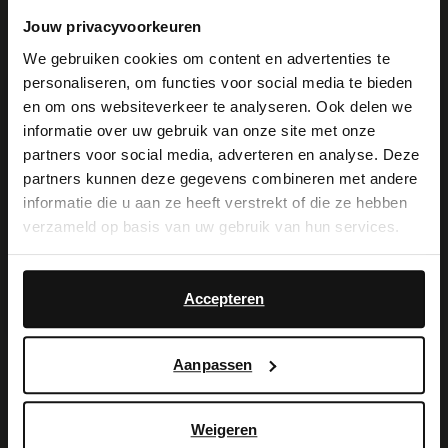
Spuistraat 4
Jouw privacyvoorkeuren
2511 BD
Den Haag
NL
We gebruiken cookies om content en advertenties te
personaliseren, om functies voor social media te bieden
×
Geschlossen
- Offen von 10:00
en om ons websiteverkeer te analyseren. Ook delen we
View this website in English?
informatie over uw gebruik van onze site met onze
partners voor social media, adverteren en analyse. Deze
It looks like your language isn't Dutch. Would
partners kunnen deze gegevens combineren met andere
Manfield Den Haag
you like to switch to English?
informatie die u aan ze heeft verstrekt of die ze hebben
Gravenstraat 3
verzameld op basis van uw gebruik van hun services.
2513 AK
Den Haag
NL
Yes, switch to
No, stay in Dutch
English
Accepteren
Geschlossen
- Offen von 10:00
Aanpassen
Manfield Leidschendam
Weigeren
Rozemarijn 14