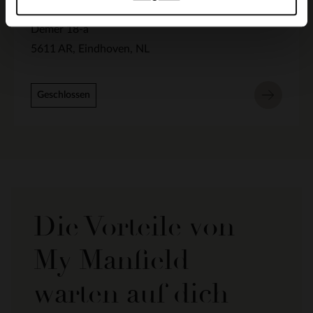
Manfield Eindhoven
Demer 18-a
5611 AR
Eindhoven
NL
Geschlossen
Die Vorteile von
My Manfield
warten auf dich