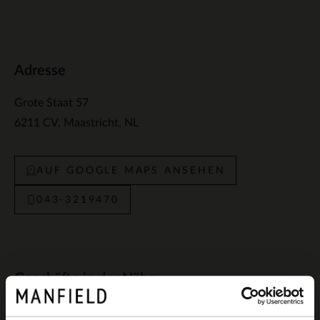
Adresse
Grote Staat 57
6211 CV
Maastricht
NL
AUF GOOGLE MAPS ANSEHEN
043-3219470
Geschäfte in der Nähe