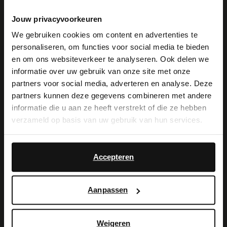
Manfield Maastricht
Jouw privacyvoorkeuren
Grote Staat 57
We gebruiken cookies om content en advertenties te
personaliseren, om functies voor social media te bieden
6211 CV
Maastricht
NL
×
en om ons websiteverkeer te analyseren. Ook delen we
View this website in English?
informatie over uw gebruik van onze site met onze
Geschlossen
partners voor social media, adverteren en analyse. Deze
It looks like your language isn't Dutch. Would
partners kunnen deze gegevens combineren met andere
you like to switch to English?
informatie die u aan ze heeft verstrekt of die ze hebben
verzameld op basis van uw gebruik van hun services.
Manfield Venlo
Yes, switch to
No, stay in Dutch
Vleesstraat 67
English
5911 JD
Venlo
NL
Accepteren
Geschlossen
Aanpassen
Weigeren