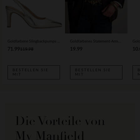
Goldfarbene Slingbackpumps aus Leder
Goldfarbenes Statement-Armband
71.99
19.99
10.
119.98
BESTELLEN SIE
BESTELLEN SIE
MIT
MIT
Die Vorteile von
My Manfield