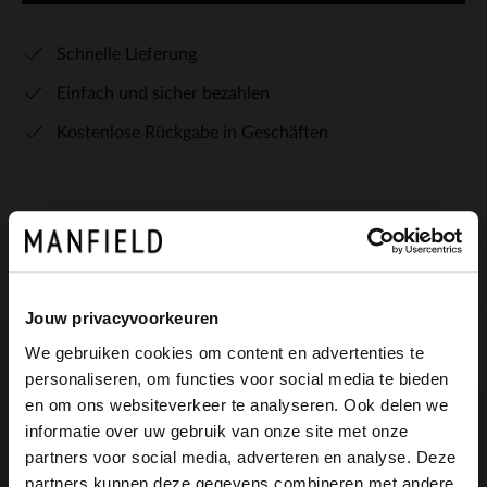
Schnelle Lieferung
Einfach und sicher bezahlen
Kostenlose Rückgabe in Geschäften
Produktbeschreibung
Jouw privacyvoorkeuren
We gebruiken cookies om content en advertenties te
personaliseren, om functies voor social media te bieden
Goldfarbene Glitzer-Clutch mit
×
en om ons websiteverkeer te analyseren. Ook delen we
View this website in English?
Druckknopf der Marke Manfield. Die
informatie over uw gebruik van onze site met onze
partners voor social media, adverteren en analyse. Deze
Clutch misst 25x20x6 cm (BxHxT) und hat
It looks like your language isn't Dutch. Would
partners kunnen deze gegevens combineren met andere