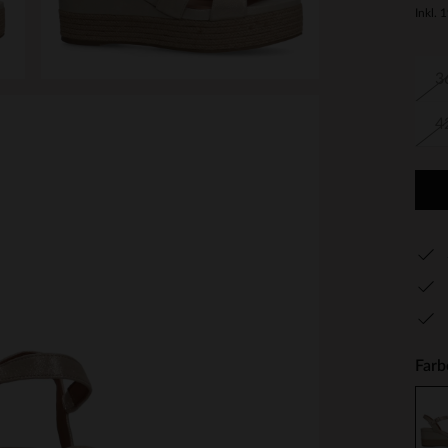
Inkl. 
3
4
Farb