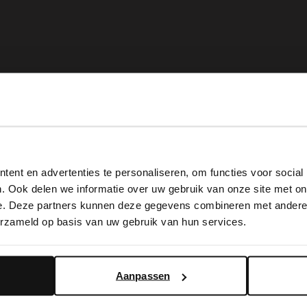
View this website in English?
ent en advertenties te personaliseren, om functies voor social
It looks like your language isn't Dutch. Would you like to
. Ook delen we informatie over uw gebruik van onze site met on
switch to English?
e. Deze partners kunnen deze gegevens combineren met andere i
erzameld op basis van uw gebruik van hun services.
Yes, switch to English
No, stay in Dutch
Aanpassen