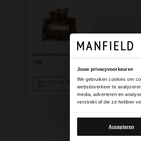
Gemusterte braune Haarspange
7.99
Jouw privacyvoorkeuren
We gebruiken cookies om cont
BESTELLEN SIE
websiteverkeer te analyseren
MIT
media, adverteren en analys
verstrekt of die ze hebben v
Accepteren