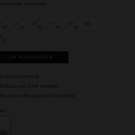
19% MwSt zzgl. Versandkosten
6
37
38
39
40
41
2
IM WARENKORB
Schnelle Lieferung
Einfach und sicher bezahlen
Kostenlose Rückgabe in Geschäften
en