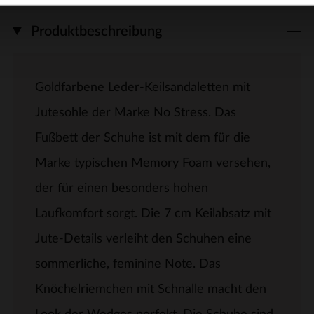
Produktbeschreibung
Goldfarbene Leder-Keilsandaletten mit
Jutesohle der Marke No Stress. Das
Fußbett der Schuhe ist mit dem für die
Marke typischen Memory Foam versehen,
der für einen besonders hohen
Laufkomfort sorgt. Die 7 cm Keilabsatz mit
Jute-Details verleiht den Schuhen eine
sommerliche, feminine Note. Das
Knöchelriemchen mit Schnalle macht den