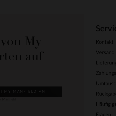
Servi
e von My
Kontakt
rten auf
Versand
Lieferun
Zahlung
Umtausc
EI MY MANFIELD AN
Rückgab
 Manfield
Häufig ge
Fragen