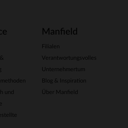
ce
Manfield
Filialen
 &
Verantwortungsvolles
g
Unternehmertum
smethoden
Blog & Inspiration
h und
Über Manfield
e
stellte