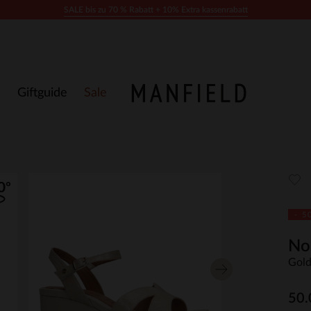
SALE bis zu 70 % Rabatt + 10% Extra kassenrabatt
Giftguide
Sale
- 5
No
Gold
50.