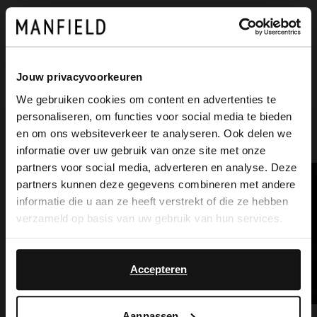
Produktdetails
Lieferung & Rücksendung
Jouw privacyvoorkeuren
We gebruiken cookies om content en advertenties te
personaliseren, om functies voor social media te bieden
×
en om ons websiteverkeer te analyseren. Ook delen we
Ich suche es für Sie
View this website in English?
informatie over uw gebruik van onze site met onze
partners voor social media, adverteren en analyse. Deze
It looks like your language isn't Dutch. Would
partners kunnen deze gegevens combineren met andere
you like to switch to English?
informatie die u aan ze heeft verstrekt of die ze hebben
verzameld op basis van uw gebruik van hun services.
Yes, switch to
No, stay in Dutch
English
Accepteren
Aanpassen