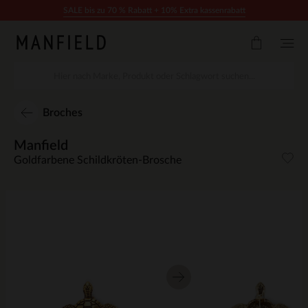
Zum Inhalt springen
SALE bis zu 70 % Rabatt + 10% Extra kassenrabatt
Broches
Manfield
Goldfarbene Schildkröten-Brosche