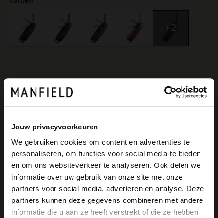
Farben
+2
Produktbeschreibung
Jouw privacyvoorkeuren
We gebruiken cookies om content en advertenties te
Grauer Orbitkey-Schlüsselanhänger aus
personaliseren, om functies voor social media te bieden
Leder. Der Schlüsselanhänger kann 2-7
×
en om ons websiteverkeer te analyseren. Ook delen we
View this website in English?
informatie over uw gebruik van onze site met onze
Schlüssel fassen und ist eine sichere und
partners voor social media, adverteren en analyse. Deze
It looks like your language isn't Dutch. Would
bequeme Aufbewahrung. Der Anhänger
partners kunnen deze gegevens combineren met andere
you like to switch to English?
informatie die u aan ze heeft verstrekt of die ze hebben
ist aus Rindsleder gearbeitet.