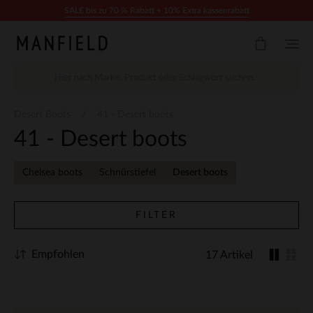
Zum Inhalt springen
SALE bis zu 70 % Rabatt + 10% Extra kassenrabatt
Desert Boots
41 - Desert boots
41 - Desert boots
Chelsea boots
Schnürstiefel
Desert boots
FILTER
Empfohlen
17 Artikel