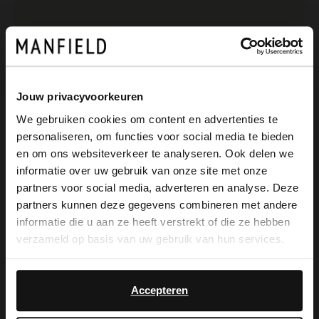
Manfield
Manfield
Marineblaue Veloursleder-Schnürschuhe
Braune Lederschnürboots
139.99
97.99
139.99
Jouw privacyvoorkeuren
We gebruiken cookies om content en advertenties te
personaliseren, om functies voor social media te bieden
×
en om ons websiteverkeer te analyseren. Ook delen we
View this website in English?
informatie over uw gebruik van onze site met onze
partners voor social media, adverteren en analyse. Deze
It looks like your language isn't Dutch. Would
partners kunnen deze gegevens combineren met andere
you like to switch to English?
informatie die u aan ze heeft verstrekt of die ze hebben
verzameld op basis van uw gebruik van hun services.
Yes, switch to
No, stay in Dutch
English
Accepteren