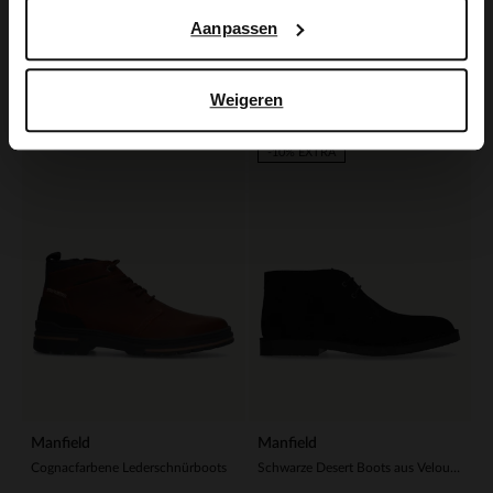
Manfield
Manfield
Aanpassen
Cognacfarbene Veloursleder-Schnürschuhe
Braune Schnürboots
139.99
139.99
Weigeren
-60%
-10% EXTRA
Manfield
Manfield
Cognacfarbene Lederschnürboots
Schwarze Desert Boots aus Veloursleder