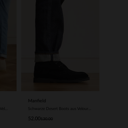
Manfield
Beigefarbene Schnürboots aus Veloursleder
Schwarze Desert Boots aus Veloursleder
52.00
130.00