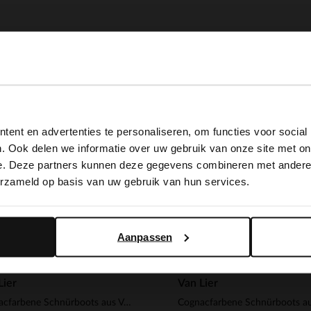
-40%
View this website in English?
ent en advertenties te personaliseren, om functies voor social
It looks like your language isn't Dutch. Would you like to
. Ook delen we informatie over uw gebruik van onze site met on
switch to English?
e. Deze partners kunnen deze gegevens combineren met andere i
erzameld op basis van uw gebruik van hun services.
Yes, switch to English
No, stay in Dutch
Aanpassen
Lier
Van Lier
Cognacfarbene Schnürboots aus Veloursleder