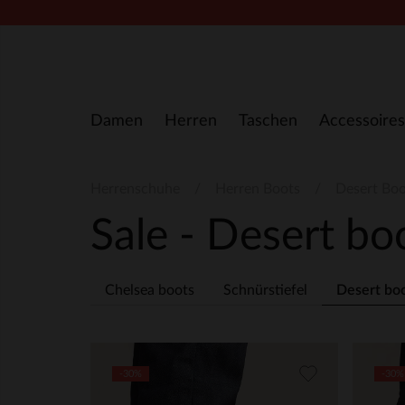
Zum Inhalt springen
Damen
Herren
Taschen
Accessoires
Herrenschuhe
Herren Boots
Desert Boo
Sale - Desert bo
Chelsea boots
Schnürstiefel
Desert bo
-30%
-30%