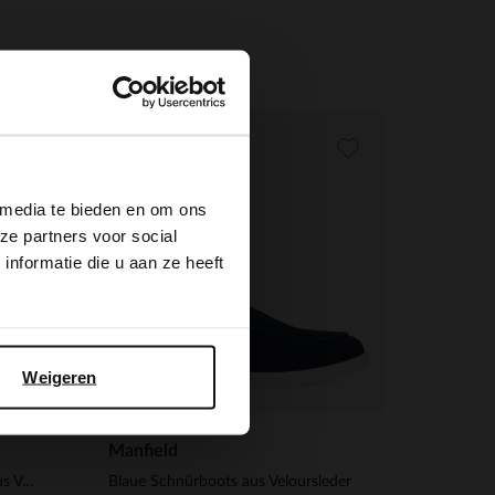
×
-60%
 media te bieden en om ons
ze partners voor social
nformatie die u aan ze heeft
Weigeren
Manfield
Cognacfarbene Schnürboots aus Veloursleder
Blaue Schnürboots aus Veloursleder