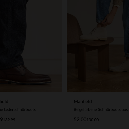
ield
Manfield
ne Lederschnürboots
99
52.00
139.99
130.00