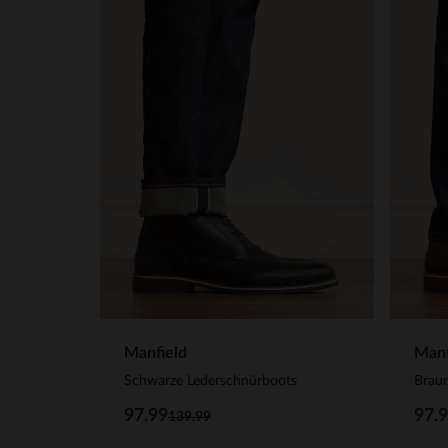
Manfield
Manf
Schwarze Lederschnürboots
Brau
97.99
97.
139.99