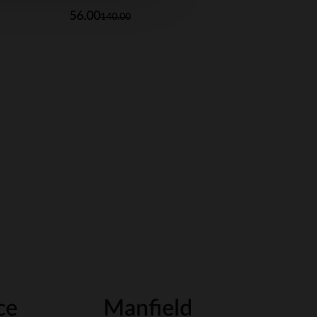
56.00
140.00
ce
Manfield