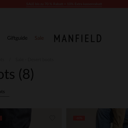
SALE bis zu 70 % Rabatt + 10% Extra kassenrabatt
Giftguide
Sale
ts
Sale - Desert boots
ots
(8)
ots
-60%