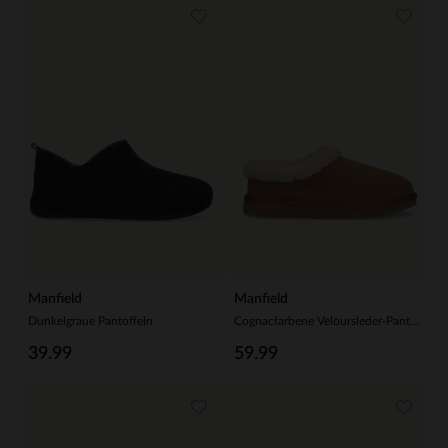
Manfield
Manfield
Dunkelgraue Pantoffeln
Cognacfarbene Veloursleder-Pantoffeln mit Kunstfellfutter
39.99
59.99