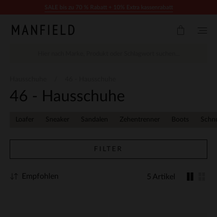
Zum Inhalt springen
SALE bis zu 70 % Rabatt + 10% Extra kassenrabatt
Hausschuhe
46 - Hausschuhe
46 - Hausschuhe
Loafer
Sneaker
Sandalen
Zehentrenner
Boots
Schn
FILTER
Empfohlen
5 Artikel