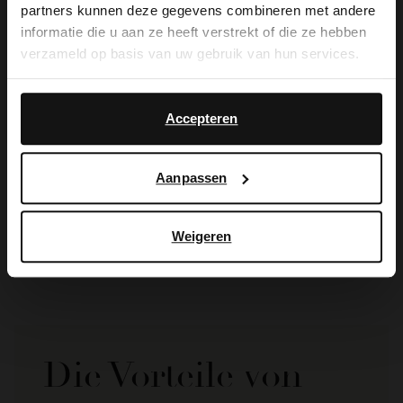
partners kunnen deze gegevens combineren met andere
you like to switch to English?
informatie die u aan ze heeft verstrekt of die ze hebben
verzameld op basis van uw gebruik van hun services.
Yes, switch to
No, stay in Dutch
English
Accepteren
Manfield
Aanpassen
Taupefarbene Pantoffeln
39.99
Weigeren
Die Vorteile von