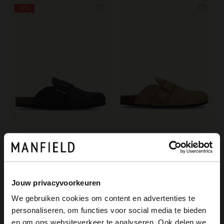
-30%
Manfield
Manfield
Braune Nubuk-Slipper
Beigefarbene Slip-ons aus Veloursleder
62.99
99.99
89.99
Jouw privacyvoorkeuren
We gebruiken cookies om content en advertenties te
personaliseren, om functies voor social media te bieden
×
en om ons websiteverkeer te analyseren. Ook delen we