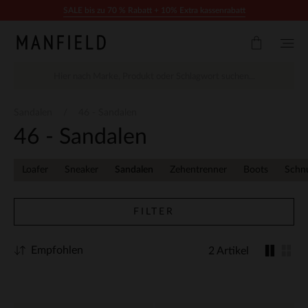
Zum Inhalt springen
SALE bis zu 70 % Rabatt + 10% Extra kassenrabatt
Sandalen
46 - Sandalen
46 - Sandalen
Loafer
Sneaker
Sandalen
Zehentrenner
Boots
Schn
FILTER
Empfohlen
2 Artikel